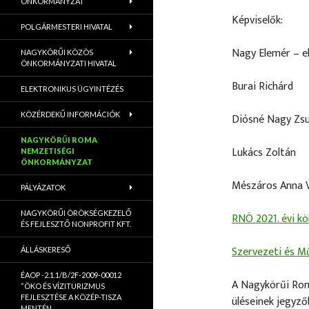
ÖNKORMÁNYZAT
Képviselők:
POLGÁRMESTERI HIVATAL
Nagy Elemér – e
NAGYKÖRŰI KÖZÖS
ÖNKORMÁNYZATI HIVATAL
Burai Richárd
ELEKTRONIKUS ÜGYINTÉZÉS
KÖZÉRDEKŰ INFORMÁCIÓK
Diósné Nagy Zs
NAGYKÖRŰI ROMA
Lukács Zoltán
NEMZETISÉGI
ÖNKORMÁNYZAT
Mészáros Anna 
PÁLYÁZATOK
NAGYKÖRŰI ÖRÖKSÉGKEZELŐ
RNÖ 2021. évi k
ÉS FEJLESZTŐ NONPROFIT KFT.
Szervezeti és M
ÁLLÁSKERESŐ
ÉAOP -2.1.1/B/2F-2009-00012
A Nagykörűi Rom
“ÖKO ÉS VÍZITURIZMUS
FEJLESZTÉSE A KÖZÉP-TISZA
üléseinek jegyző
MENTÉN