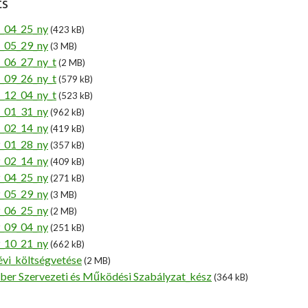
ts
_04_25_ny
(423 kB)
_05_29_ny
(3 MB)
_06_27_ny_t
(2 MB)
_09_26_ny_t
(579 kB)
_12_04_ny_t
(523 kB)
_01_31_ny
(962 kB)
_02_14_ny
(419 kB)
_01_28_ny
(357 kB)
_02_14_ny
(409 kB)
_04_25_ny
(271 kB)
_05_29_ny
(3 MB)
_06_25_ny
(2 MB)
_09_04_ny
(251 kB)
_10_21_ny
(662 kB)
i_költségvetése
(2 MB)
ber Szervezeti és Működési Szabályzat_kész
(364 kB)