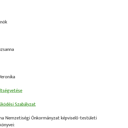
lnök
uzsanna
Veronika
öltségvetése
űködési Szabályzat
a Nemzetiségi Önkormányzat képviselő-testületi
könyvei: