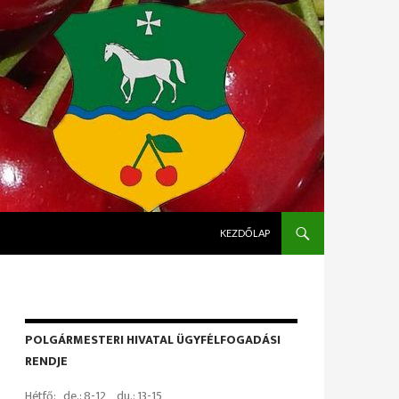
KILÉPÉS A TARTALOMBA
KEZDŐLAP
POLGÁRMESTERI HIVATAL ÜGYFÉLFOGADÁSI
RENDJE
Hétfő: de.: 8-12 du.: 13-15