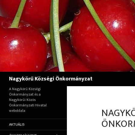
Keresés
Nagykörű Községi Önkormányzat
A Nagykörű Községi
Önkormányzat és a
Nagykörűi Közös
Önkormányzati Hivatal
NAGYKÖ
weboldala
ÖNKOR
AKTUÁLIS