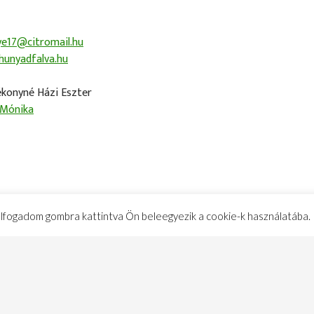
ye17@citromail.hu
/hunyadfalva.hu
ékonyné Házi Eszter
 Mónika
 elfogadom gombra kattintva Ön beleegyezik a cookie-k használatába.