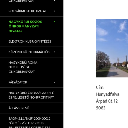
ÖNKORMÁNYZAT
POLGÁRMESTERI HIVATAL
NAGYKÖRŰI KÖZÖS
ÖNKORMÁNYZATI
HIVATAL
ELEKTRONIKUS ÜGYINTÉZÉS
KÖZÉRDEKŰ INFORMÁCIÓK
NAGYKÖRŰI ROMA
NEMZETISÉGI
ÖNKORMÁNYZAT
PÁLYÁZATOK
Cím:
Hunyadfalva
NAGYKÖRŰI ÖRÖKSÉGKEZELŐ
ÉS FEJLESZTŐ NONPROFIT KFT.
Árpád út 12.
5063
ÁLLÁSKERESŐ
ÉAOP -2.1.1/B/2F-2009-00012
“ÖKO ÉS VÍZITURIZMUS
FEJLESZTÉSE A KÖZÉP-TISZA