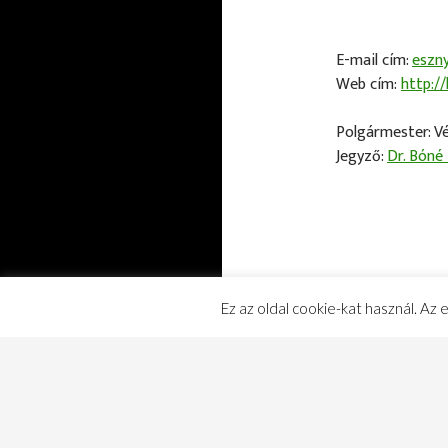
E-mail cím:
eszn
Web cím:
http:/
Polgármester: V
Jegyző:
Dr. Bóné
Ez az oldal cookie-kat használ. Az