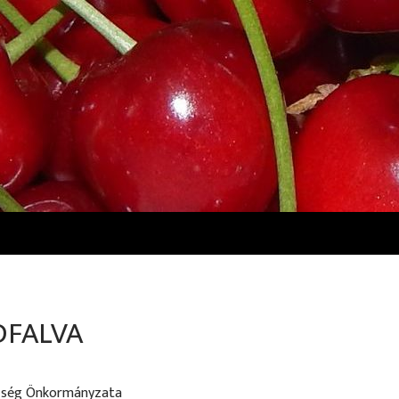
FALVA
zség Önkormányzata