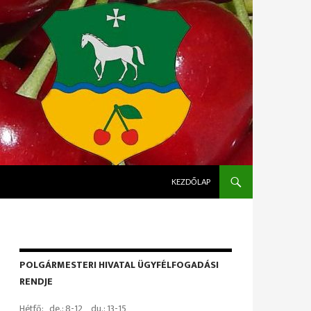
KILÉPÉS A TARTALOMBA
KEZDŐLAP
POLGÁRMESTERI HIVATAL ÜGYFÉLFOGADÁSI
RENDJE
Hétfő: de.: 8-12 du.: 13-15