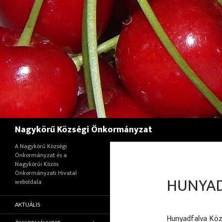
Keresés
Nagykörű Községi Önkormányzat
A Nagykörű Községi
Önkormányzat és a
Nagykörűi Közös
Önkormányzati Hivatal
HUNYAD
weboldala
AKTUÁLIS
Hunyadfalva Kö