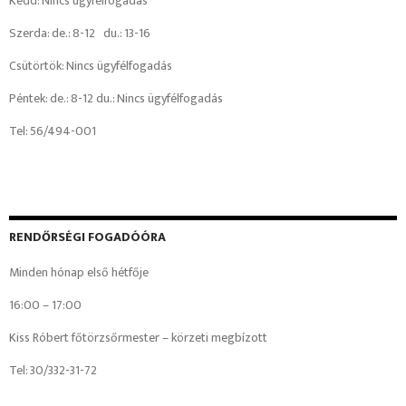
Kedd: Nincs ügyfélfogadás
Szerda: de.: 8-12 du.: 13-16
Csütörtök: Nincs ügyfélfogadás
Péntek: de.: 8-12 du.: Nincs ügyfélfogadás
Tel: 56/494-001
RENDŐRSÉGI FOGADÓÓRA
Minden hónap első hétfője
16:00 – 17:00
Kiss Róbert főtörzsőrmester – körzeti megbízott
Tel: 30/332-31-72