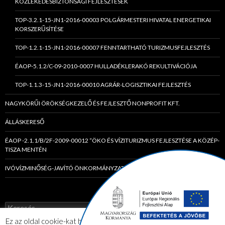
KÖZLEKEDÉSBIZTONSÁGI FEJLESZTÉSEK
TOP-3.2.1-15-JN1-2016-00003 POLGÁRMESTERI HIVATAL ENERGETIKAI
KORSZERŰSÍTÉSE
TOP-1.2.1-15-JN1-2016-00007 FENNTARTHATÓ TURIZMUSFEJLESZTÉS
ÉAOP-5.1.2/C-09-2010-0007 HULLADÉKLERAKÓ REKULTIVÁCIÓJA
TOP-1.1.3-15-JN1-2016-00010 AGRÁR-LOGISZTIKAI FEJLESZTÉS
NAGYKÖRŰI ÖRÖKSÉGKEZELŐ ÉS FEJLESZTŐ NONPROFIT KFT.
ÁLLÁSKERESŐ
ÉAOP -2.1.1/B/2F-2009-00012 “ÖKO ÉS VÍZITURIZMUS FEJLESZTÉSE A KÖZÉP-
TISZA MENTÉN
IVÓVÍZMINŐSÉG-JAVÍTÓ ÖNKORMÁNYZATI TÁRSULÁS
K
e
Ez az oldal cookie-kat használ. Az elfogadom gombra kattintva Ön
r