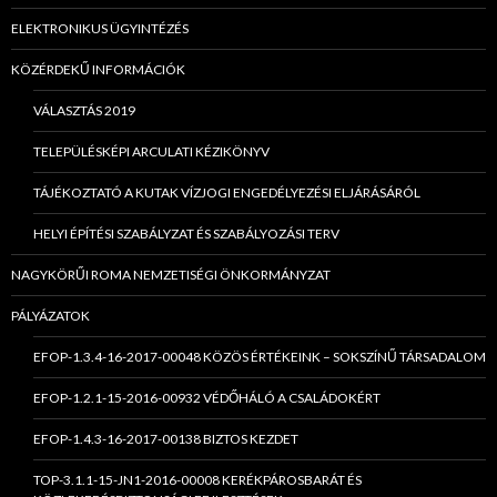
ELEKTRONIKUS ÜGYINTÉZÉS
KÖZÉRDEKŰ INFORMÁCIÓK
VÁLASZTÁS 2019
TELEPÜLÉSKÉPI ARCULATI KÉZIKÖNYV
TÁJÉKOZTATÓ A KUTAK VÍZJOGI ENGEDÉLYEZÉSI ELJÁRÁSÁRÓL
HELYI ÉPÍTÉSI SZABÁLYZAT ÉS SZABÁLYOZÁSI TERV
NAGYKÖRŰI ROMA NEMZETISÉGI ÖNKORMÁNYZAT
PÁLYÁZATOK
EFOP-1.3.4-16-2017-00048 KÖZÖS ÉRTÉKEINK – SOKSZÍNŰ TÁRSADALOM
EFOP-1.2.1-15-2016-00932 VÉDŐHÁLÓ A CSALÁDOKÉRT
EFOP-1.4.3-16-2017-00138 BIZTOS KEZDET
TOP-3.1.1-15-JN1-2016-00008 KERÉKPÁROSBARÁT ÉS