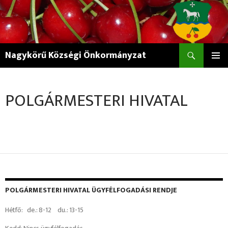
Keresés
Nagykörű Községi Önkormányzat
KILÉPÉS
ELSŐDL
A
MENÜ
TARTALOMBA
POLGÁRMESTERI HIVATAL
POLGÁRMESTERI HIVATAL ÜGYFÉLFOGADÁSI RENDJE
Hétfő: de.: 8-12 du.: 13-15