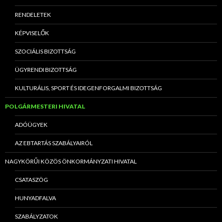
RENDELETEK
KÉPVISELŐK
SZOCIÁLIS BIZOTTSÁG
ÜGYRENDI BIZOTTSÁG
KULTURÁLIS, SPORT ÉS IDEGENFORGALMI BIZOTTSÁG
POLGÁRMESTERI HIVATAL
ADÓÜGYEK
AZ EBTARTÁS SZABÁLYAIRÓL
NAGYKÖRŰI KÖZÖS ÖNKORMÁNYZATI HIVATAL
CSATASZÖG
HUNYADFALVA
SZABÁLYZATOK