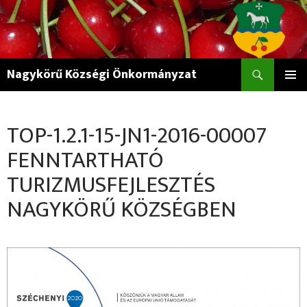
Keresés
Nagykörű Községi Önkormányzat
KILÉPÉS
ELSŐDL
A
MENÜ
TARTALOMBA
TOP-1.2.1-15-JN1-2016-00007
FENNTARTHATÓ
TURIZMUSFEJLESZTÉS
NAGYKÖRŰ KÖZSÉGBEN