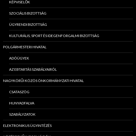
KÉPVISELŐK
SZOCIÁLIS BIZOTTSÁG
ÜGYRENDI BIZOTTSÁG
KULTURÁLIS, SPORT ÉS IDEGENFORGALMI BIZOTTSÁG
POLGÁRMESTERI HIVATAL
ADÓÜGYEK
AZ EBTARTÁS SZABÁLYAIRÓL
NAGYKÖRŰI KÖZÖS ÖNKORMÁNYZATI HIVATAL
CSATASZÖG
HUNYADFALVA
SZABÁLYZATOK
ELEKTRONIKUS ÜGYINTÉZÉS