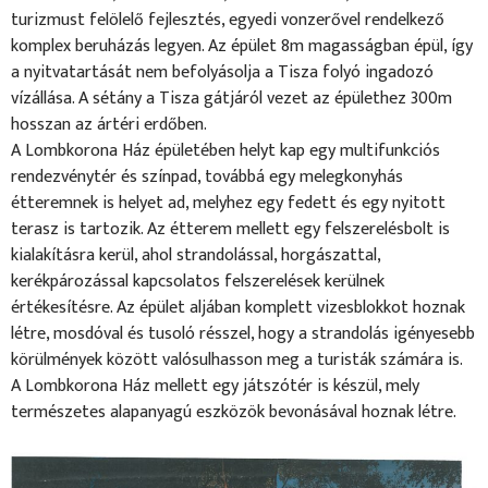
turizmust felölelő fejlesztés, egyedi vonzerővel rendelkező
komplex beruházás legyen. Az épület 8m magasságban épül, így
a nyitvatartását nem befolyásolja a Tisza folyó ingadozó
vízállása. A sétány a Tisza gátjáról vezet az épülethez 300m
hosszan az ártéri erdőben.
A Lombkorona Ház épületében helyt kap egy multifunkciós
rendezvénytér és színpad, továbbá egy melegkonyhás
étteremnek is helyet ad, melyhez egy fedett és egy nyitott
terasz is tartozik. Az étterem mellett egy felszerelésbolt is
kialakításra kerül, ahol strandolással, horgászattal,
kerékpározással kapcsolatos felszerelések kerülnek
értékesítésre. Az épület aljában komplett vizesblokkot hoznak
létre, mosdóval és tusoló résszel, hogy a strandolás igényesebb
körülmények között valósulhasson meg a turisták számára is.
A Lombkorona Ház mellett egy játszótér is készül, mely
természetes alapanyagú eszközök bevonásával hoznak létre.