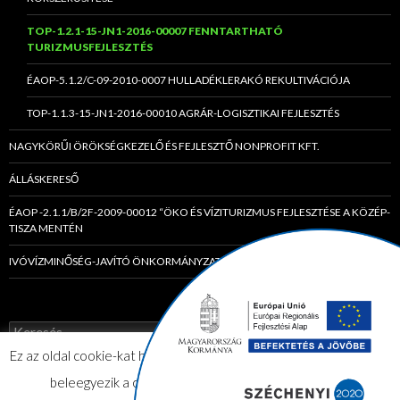
TOP-1.2.1-15-JN1-2016-00007 FENNTARTHATÓ
TURIZMUSFEJLESZTÉS
ÉAOP-5.1.2/C-09-2010-0007 HULLADÉKLERAKÓ REKULTIVÁCIÓJA
TOP-1.1.3-15-JN1-2016-00010 AGRÁR-LOGISZTIKAI FEJLESZTÉS
NAGYKÖRŰI ÖRÖKSÉGKEZELŐ ÉS FEJLESZTŐ NONPROFIT KFT.
ÁLLÁSKERESŐ
ÉAOP -2.1.1/B/2F-2009-00012 “ÖKO ÉS VÍZITURIZMUS FEJLESZTÉSE A KÖZÉP-
TISZA MENTÉN
IVÓVÍZMINŐSÉG-JAVÍTÓ ÖNKORMÁNYZATI TÁRSULÁS
K
e
Ez az oldal cookie-kat használ. Az elfogadom gombra kattintva Ön
r
e
beleegyezik a cookie-k használatába.
Elfogadom
s