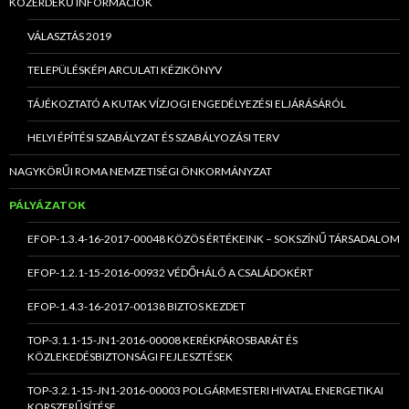
KÖZÉRDEKŰ INFORMÁCIÓK
VÁLASZTÁS 2019
TELEPÜLÉSKÉPI ARCULATI KÉZIKÖNYV
TÁJÉKOZTATÓ A KUTAK VÍZJOGI ENGEDÉLYEZÉSI ELJÁRÁSÁRÓL
HELYI ÉPÍTÉSI SZABÁLYZAT ÉS SZABÁLYOZÁSI TERV
NAGYKÖRŰI ROMA NEMZETISÉGI ÖNKORMÁNYZAT
PÁLYÁZATOK
EFOP-1.3.4-16-2017-00048 KÖZÖS ÉRTÉKEINK – SOKSZÍNŰ TÁRSADALOM
EFOP-1.2.1-15-2016-00932 VÉDŐHÁLÓ A CSALÁDOKÉRT
EFOP-1.4.3-16-2017-00138 BIZTOS KEZDET
TOP-3.1.1-15-JN1-2016-00008 KERÉKPÁROSBARÁT ÉS
KÖZLEKEDÉSBIZTONSÁGI FEJLESZTÉSEK
TOP-3.2.1-15-JN1-2016-00003 POLGÁRMESTERI HIVATAL ENERGETIKAI
KORSZERŰSÍTÉSE