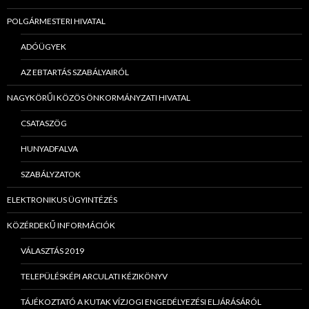
POLGÁRMESTERI HIVATAL
ADÓÜGYEK
AZ EBTARTÁS SZABÁLYAIRÓL
NAGYKÖRŰI KÖZÖS ÖNKORMÁNYZATI HIVATAL
CSATASZÖG
HUNYADFALVA
SZABÁLYZATOK
ELEKTRONIKUS ÜGYINTÉZÉS
KÖZÉRDEKŰ INFORMÁCIÓK
VÁLASZTÁS 2019
TELEPÜLÉSKÉPI ARCULATI KÉZIKÖNYV
TÁJÉKOZTATÓ A KUTAK VÍZJOGI ENGEDÉLYEZÉSI ELJÁRÁSÁRÓL