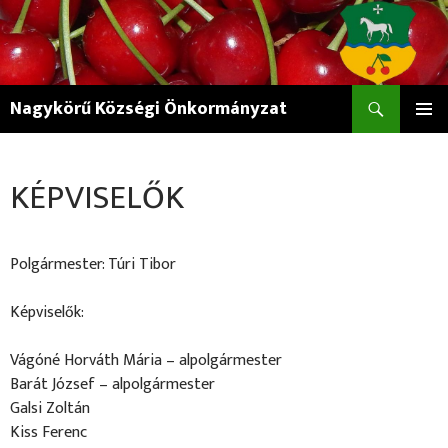
Keresés
Nagykörű Községi Önkormányzat
KILÉPÉS
ELSŐDL
A
MENÜ
TARTALOMBA
KÉPVISELŐK
Polgármester: Túri Tibor
Képviselők:
Vágóné Horváth Mária – alpolgármester
Barát József – alpolgármester
Galsi Zoltán
Kiss Ferenc