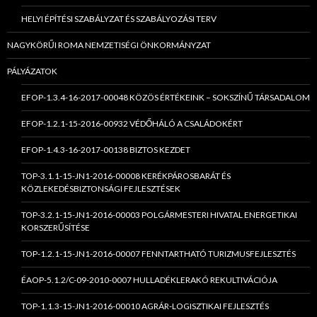
HELYI ÉPÍTÉSI SZABÁLYZAT ÉS SZABÁLYOZÁSI TERV
NAGYKÖRŰI ROMA NEMZETISÉGI ÖNKORMÁNYZAT
PÁLYÁZATOK
EFOP-1.3.4-16-2017-00048 KÖZÖS ÉRTÉKEINK – SOKSZÍNŰ TÁRSADALOM
EFOP-1.2.1-15-2016-00932 VÉDŐHÁLÓ A CSALÁDOKÉRT
EFOP-1.4.3-16-2017-00138 BIZTOS KEZDET
TOP-3.1.1-15-JN1-2016-00008 KERÉKPÁROSBARÁT ÉS
KÖZLEKEDÉSBIZTONSÁGI FEJLESZTÉSEK
TOP-3.2.1-15-JN1-2016-00003 POLGÁRMESTERI HIVATAL ENERGETIKAI
KORSZERŰSÍTÉSE
TOP-1.2.1-15-JN1-2016-00007 FENNTARTHATÓ TURIZMUSFEJLESZTÉS
ÉAOP-5.1.2/C-09-2010-0007 HULLADÉKLERAKÓ REKULTIVÁCIÓJA
TOP-1.1.3-15-JN1-2016-00010 AGRÁR-LOGISZTIKAI FEJLESZTÉS