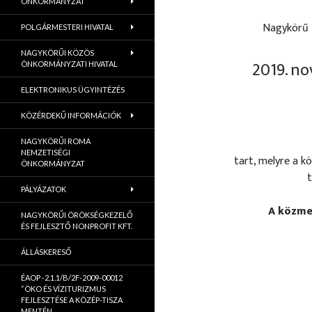
ÖNKORMÁNYZAT
Nagykörű 
POLGÁRMESTERI HIVATAL
NAGYKÖRŰI KÖZÖS
2019. no
ÖNKORMÁNYZATI HIVATAL
ELEKTRONIKUS ÜGYINTÉZÉS
KÖZÉRDEKŰ INFORMÁCIÓK
NAGYKÖRŰI ROMA
NEMZETISÉGI
tart, melyre a k
ÖNKORMÁNYZAT
t
PÁLYÁZATOK
A közme
NAGYKÖRŰI ÖRÖKSÉGKEZELŐ
ÉS FEJLESZTŐ NONPROFIT KFT.
ÁLLÁSKERESŐ
ÉAOP -2.1.1/B/2F-2009-00012
“ÖKO ÉS VÍZITURIZMUS
FEJLESZTÉSE A KÖZÉP-TISZA
MENTÉN