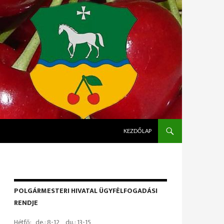
KILÉPÉS A TARTALOMBA
KEZDŐLAP
POLGÁRMESTERI HIVATAL ÜGYFÉLFOGADÁSI
RENDJE
Hétfő: de.: 8-12 du.: 13-15