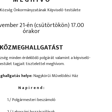
Község Önkormányzatának Képviselő-testülete
vember 21-én (csütörtökön) 17.00
órakor
KÖZMEGHALLGATÁST
özség minden érdeklődő polgárát valamint a képviselő-
estület tagjait tisztelettel meghívom.
ghallgatás helye:
Nagykörűi Művelődési Ház
N a p i r e n d :
1./ Polgármesteri beszámoló
2./ Lakossági hozzászólások.