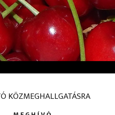
Ó KÖZMEGHALLGATÁSRA
M E G H Í V Ó