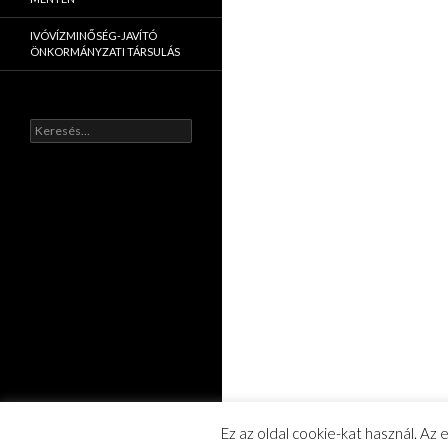
IVÓVÍZMINŐSÉG-JAVÍTÓ
ÖNKORMÁNYZATI TÁRSULÁS
K
e
r
e
s
é
s
:
Ez az oldal cookie-kat használ. Az