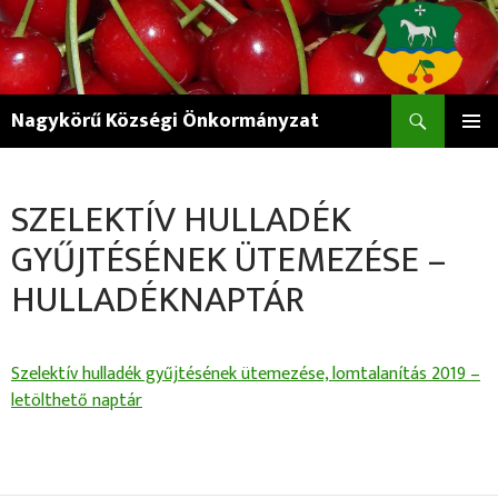
Keresés
Nagykörű Községi Önkormányzat
KILÉPÉS
ELSŐDL
A
MENÜ
TARTALOMBA
SZELEKTÍV HULLADÉK
GYŰJTÉSÉNEK ÜTEMEZÉSE –
HULLADÉKNAPTÁR
Szelektív hulladék gyűjtésének ütemezése, lomtalanítás 2019 –
letölthető naptár