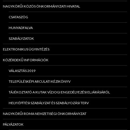
NAGYKÖRŰI KÖZÖS ÖNKORMÁNYZATI HIVATAL
CSATASZÖG
HUNYADFALVA
SZABÁLYZATOK
ELEKTRONIKUS ÜGYINTÉZÉS
KÖZÉRDEKŰ INFORMÁCIÓK
VÁLASZTÁS 2019
TELEPÜLÉSKÉPI ARCULATI KÉZIKÖNYV
TÁJÉKOZTATÓ A KUTAK VÍZJOGI ENGEDÉLYEZÉSI ELJÁRÁSÁRÓL
HELYI ÉPÍTÉSI SZABÁLYZAT ÉS SZABÁLYOZÁSI TERV
NAGYKÖRŰI ROMA NEMZETISÉGI ÖNKORMÁNYZAT
PÁLYÁZATOK