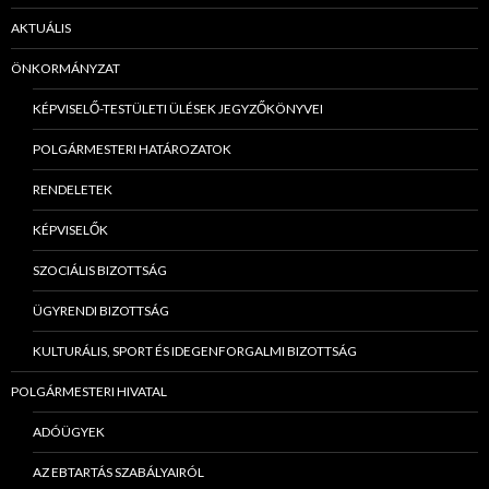
AKTUÁLIS
ÖNKORMÁNYZAT
KÉPVISELŐ-TESTÜLETI ÜLÉSEK JEGYZŐKÖNYVEI
POLGÁRMESTERI HATÁROZATOK
RENDELETEK
KÉPVISELŐK
SZOCIÁLIS BIZOTTSÁG
ÜGYRENDI BIZOTTSÁG
KULTURÁLIS, SPORT ÉS IDEGENFORGALMI BIZOTTSÁG
POLGÁRMESTERI HIVATAL
ADÓÜGYEK
AZ EBTARTÁS SZABÁLYAIRÓL