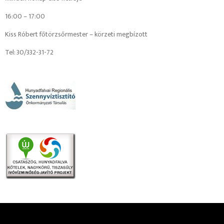
16:00 – 17:00
Kiss Róbert főtörzsőrmester – körzeti megbízott
Tel: 30/332-31-72