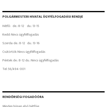
POLGÁRMESTERI HIVATAL ÜGYFÉLFOGADÁSI RENDJE
Hétfő: de.: 8-12 du.: 13-15
Kedd: Nincs ügyfélfogadás
Szerda: de.: 8-12 du.: 13-16
Csütörtök: Nincs ügyfélfogadás
Péntek: de.: 8-12 du.: Nincs ügyfélfogadás
Tel: 56/494-001
RENDŐRSÉGI FOGADÓÓRA
Minden hónap első hétfője