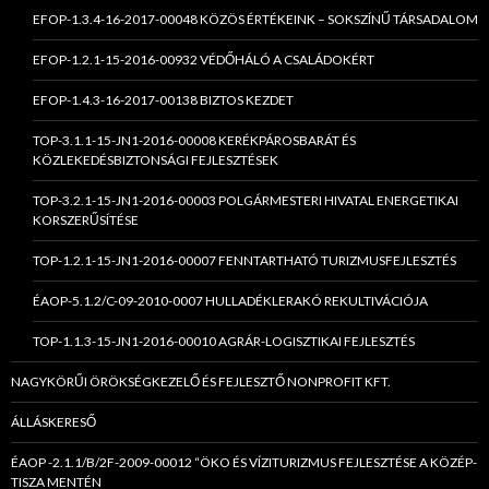
EFOP-1.3.4-16-2017-00048 KÖZÖS ÉRTÉKEINK – SOKSZÍNŰ TÁRSADALOM
EFOP-1.2.1-15-2016-00932 VÉDŐHÁLÓ A CSALÁDOKÉRT
EFOP-1.4.3-16-2017-00138 BIZTOS KEZDET
TOP-3.1.1-15-JN1-2016-00008 KERÉKPÁROSBARÁT ÉS
KÖZLEKEDÉSBIZTONSÁGI FEJLESZTÉSEK
TOP-3.2.1-15-JN1-2016-00003 POLGÁRMESTERI HIVATAL ENERGETIKAI
KORSZERŰSÍTÉSE
TOP-1.2.1-15-JN1-2016-00007 FENNTARTHATÓ TURIZMUSFEJLESZTÉS
ÉAOP-5.1.2/C-09-2010-0007 HULLADÉKLERAKÓ REKULTIVÁCIÓJA
TOP-1.1.3-15-JN1-2016-00010 AGRÁR-LOGISZTIKAI FEJLESZTÉS
NAGYKÖRŰI ÖRÖKSÉGKEZELŐ ÉS FEJLESZTŐ NONPROFIT KFT.
ÁLLÁSKERESŐ
ÉAOP -2.1.1/B/2F-2009-00012 “ÖKO ÉS VÍZITURIZMUS FEJLESZTÉSE A KÖZÉP-
TISZA MENTÉN