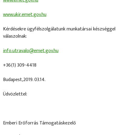
www.emet.gov.hu
www.ukir.emet.gov.hu
Kérdésekre ügyfélszolgálatunk munkatársai készséggel
válaszolnak:
info.utravalo@emet.gov.hu
+36(1) 309-4418
Budapest,2019. 03.14.
Üdvözlettel:
Emberi Erőforrás Támogatáskezelő