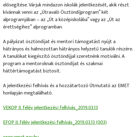
elősegítése. Várjuk mindazon iskolák jelentkezését, akik részt
kívánnak venni az „Útravaló Ösztöndíjprogram” két
alprogramjában – az „Út a középiskolába” vagy az „Út az
érettségihez” alprogramban.
A pályázat ösztöndíjat és mentori támogatást nyújt a
hátrányos és halmozottan hátrányos helyzetű tanulók részére.
A tanulókat kiegészítő ösztöndíjjal szeretnénk motiválni. A
program a mentoroknak ösztöndíjat és szakmai
háttértámogatást biztosít.
A jelentkezési felhívás és a hozzátartozó Útmutató az EMET
honlapján megtalálható.
VEKOP II. félév jelentkezési felhívás_2019.03.13
EFOP II. félév jelentkezési felhívás_2019.03.13 (003)