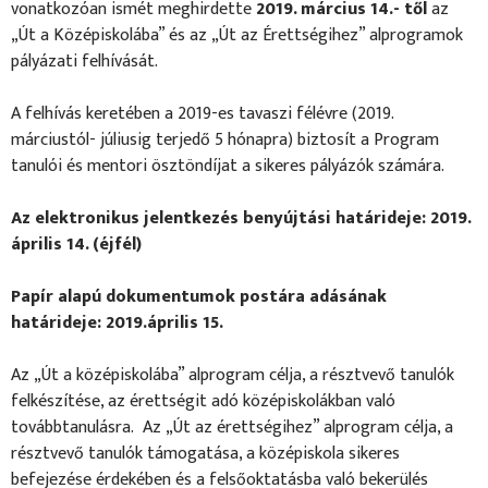
vonatkozóan ismét meghirdette
2019. március 14.- től
az
„Út a Középiskolába” és az „Út az Érettségihez” alprogramok
pályázati felhívását.
A felhívás keretében a 2019-es tavaszi félévre (2019.
márciustól- júliusig terjedő 5 hónapra) biztosít a Program
tanulói és mentori ösztöndíjat a sikeres pályázók számára.
Az elektronikus jelentkezés benyújtási határideje: 2019.
április 14. (éjfél)
Papír alapú dokumentumok postára adásának
határideje: 2019.április 15.
Az „Út a középiskolába” alprogram célja, a résztvevő tanulók
felkészítése, az érettségit adó középiskolákban való
továbbtanulásra. Az „Út az érettségihez” alprogram célja, a
résztvevő tanulók támogatása, a középiskola sikeres
befejezése érdekében és a felsőoktatásba való bekerülés