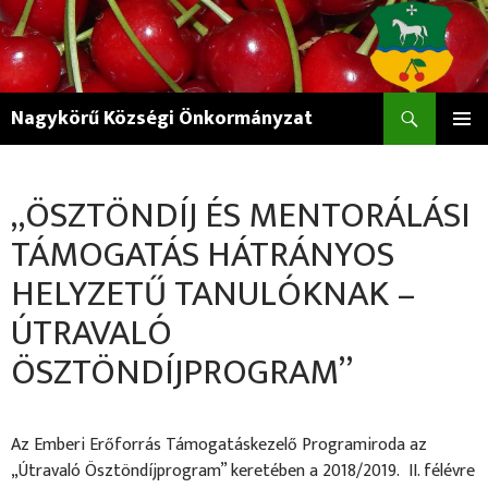
Keresés
Nagykörű Községi Önkormányzat
KILÉPÉS
ELSŐDL
A
MENÜ
TARTALOMBA
„ÖSZTÖNDÍJ ÉS MENTORÁLÁSI
TÁMOGATÁS HÁTRÁNYOS
HELYZETŰ TANULÓKNAK –
ÚTRAVALÓ
ÖSZTÖNDÍJPROGRAM”
Az Emberi Erőforrás Támogatáskezelő Programiroda az
„Útravaló Ösztöndíjprogram” keretében a 2018/2019. II. félévre