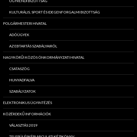
ÜGYRENDI BIZOTTSÁG
KULTURÁLIS, SPORT ÉS IDEGENFORGALMI BIZOTTSÁG
POLGÁRMESTERI HIVATAL
ADÓÜGYEK
AZ EBTARTÁS SZABÁLYAIRÓL
NAGYKÖRŰI KÖZÖS ÖNKORMÁNYZATI HIVATAL
CSATASZÖG
HUNYADFALVA
SZABÁLYZATOK
ELEKTRONIKUS ÜGYINTÉZÉS
KÖZÉRDEKŰ INFORMÁCIÓK
VÁLASZTÁS 2019
TELEPÜLÉSKÉPI ARCULATI KÉZIKÖNYV