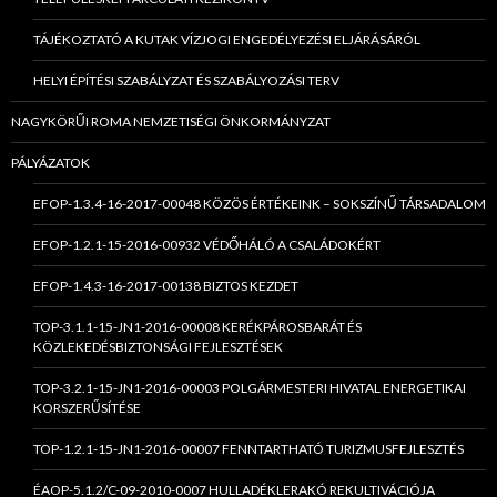
TÁJÉKOZTATÓ A KUTAK VÍZJOGI ENGEDÉLYEZÉSI ELJÁRÁSÁRÓL
HELYI ÉPÍTÉSI SZABÁLYZAT ÉS SZABÁLYOZÁSI TERV
NAGYKÖRŰI ROMA NEMZETISÉGI ÖNKORMÁNYZAT
PÁLYÁZATOK
EFOP-1.3.4-16-2017-00048 KÖZÖS ÉRTÉKEINK – SOKSZÍNŰ TÁRSADALOM
EFOP-1.2.1-15-2016-00932 VÉDŐHÁLÓ A CSALÁDOKÉRT
EFOP-1.4.3-16-2017-00138 BIZTOS KEZDET
TOP-3.1.1-15-JN1-2016-00008 KERÉKPÁROSBARÁT ÉS
KÖZLEKEDÉSBIZTONSÁGI FEJLESZTÉSEK
TOP-3.2.1-15-JN1-2016-00003 POLGÁRMESTERI HIVATAL ENERGETIKAI
KORSZERŰSÍTÉSE
TOP-1.2.1-15-JN1-2016-00007 FENNTARTHATÓ TURIZMUSFEJLESZTÉS
ÉAOP-5.1.2/C-09-2010-0007 HULLADÉKLERAKÓ REKULTIVÁCIÓJA