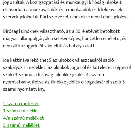
jogosultak. A közigazgatási és munkaügyi bíróság ülnökeit
elsősorban a munkavállalók és a munkaadók érdek-képviseleti
szervek jelölhetik. Pártszervezet ülnökökre nem tehet jelölést.
Bírósági ülnöknek választható, az a 30. életévét betöltött
magyar állampolgár, aki cselekvőképes, büntetlen előéletű, és
nem áll közügyektől való eltiltás hatálya alatt.
Ide kattintva letölthető az ülnökök választásáról szóló
szabályok 1. melléklet, az ülnökök jogairól és kötelezettségeiről
szóló 3. számú, a bírósági ülnökké jelölés 4. számú
nyomtatvány, illetve az ülnökké jelölés elfogadásáról szóló 5.
számú nyomtatvány.
1. számú melléklet
3. számú melléklet
4/a számú melléklet
5. számú melléklet