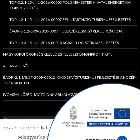
TOP-3.2.1-15-JN1-2016-00003 POLGÁRMESTERI HIVATAL ENERGETIKAI
KORSZERŰSÍTÉSE
TOP-1.2.1-15-JN1-2016-00007 FENNTARTHATÓ TURIZMUSFEJLESZTÉS
ÉAOP-5.1.2/C-09-2010-0007 HULLADÉKLERAKÓ REKULTIVÁCIÓJA
TOP-1.1.3-15-JN1-2016-00010 AGRÁR-LOGISZTIKAI FEJLESZTÉS
NAGYKÖRŰI ÖRÖKSÉGKEZELŐ ÉS FEJLESZTŐ NONPROFIT KFT.
ÁLLÁSKERESŐ
ÉAOP -2.1.1/B/2F-2009-00012 “ÖKO ÉS VÍZITURIZMUS FEJLESZTÉSE A KÖZÉP-
TISZA MENTÉN
IVÓVÍZMINŐSÉG-JAVÍTÓ ÖNKORMÁNYZATI TÁRSULÁS
K
e
Ez az oldal cookie-kat használ. Az elfogadom gombra kattintva Ön
r
e
beleegyezik a cookie-k használatába.
Elfogadom