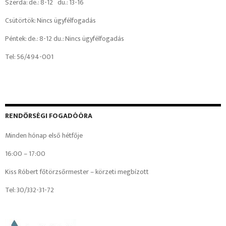
Szerda: de.: 8-12 du.: 13-16
Csütörtök: Nincs ügyfélfogadás
Péntek: de.: 8-12 du.: Nincs ügyfélfogadás
Tel: 56/494-001
RENDŐRSÉGI FOGADÓÓRA
Minden hónap első hétfője
16:00 – 17:00
Kiss Róbert főtörzsőrmester – körzeti megbízott
Tel: 30/332-31-72