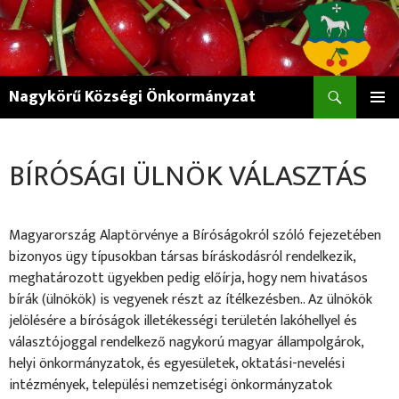
Keresés
Nagykörű Községi Önkormányzat
KILÉPÉS
ELSŐDL
A
MENÜ
TARTALOMBA
BÍRÓSÁGI ÜLNÖK VÁLASZTÁS
Magyarország Alaptörvénye a Bíróságokról szóló fejezetében
bizonyos ügy típusokban társas bíráskodásról rendelkezik,
meghatározott ügyekben pedig előírja, hogy nem hivatásos
bírák (ülnökök) is vegyenek részt az ítélkezésben.. Az ülnökök
jelölésére a bíróságok illetékességi területén lakóhellyel és
választójoggal rendelkező nagykorú magyar állampolgárok,
helyi önkormányzatok, és egyesületek, oktatási-nevelési
intézmények, települési nemzetiségi önkormányzatok