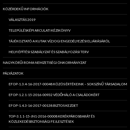
KÖZÉRDEKŰ INFORMÁCIÓK
VÁLASZTÁS 2019
TELEPÜLÉSKÉPI ARCULATI KÉZIKÖNYV
TÁJÉKOZTATÓ A KUTAK VÍZJOGI ENGEDÉLYEZÉSI ELJÁRÁSÁRÓL
HELYI ÉPÍTÉSI SZABÁLYZAT ÉS SZABÁLYOZÁSI TERV
NAGYKÖRŰI ROMA NEMZETISÉGI ÖNKORMÁNYZAT
PÁLYÁZATOK
EFOP-1.3.4-16-2017-00048 KÖZÖS ÉRTÉKEINK – SOKSZÍNŰ TÁRSADALOM
EFOP-1.2.1-15-2016-00932 VÉDŐHÁLÓ A CSALÁDOKÉRT
EFOP-1.4.3-16-2017-00138 BIZTOS KEZDET
TOP-3.1.1-15-JN1-2016-00008 KERÉKPÁROSBARÁT ÉS
KÖZLEKEDÉSBIZTONSÁGI FEJLESZTÉSEK