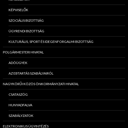
KÉPVISELŐK
SZOCIÁLIS BIZOTTSÁG
ÜGYRENDI BIZOTTSÁG
KULTURÁLIS, SPORT ÉS IDEGENFORGALMI BIZOTTSÁG
POLGÁRMESTERI HIVATAL
ADÓÜGYEK
AZ EBTARTÁS SZABÁLYAIRÓL
NAGYKÖRŰI KÖZÖS ÖNKORMÁNYZATI HIVATAL
CSATASZÖG
HUNYADFALVA
SZABÁLYZATOK
ELEKTRONIKUS ÜGYINTÉZÉS