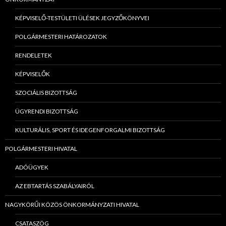
KÉPVISELŐ-TESTÜLETI ÜLÉSEK JEGYZŐKÖNYVEI
POLGÁRMESTERI HATÁROZATOK
RENDELETEK
KÉPVISELŐK
SZOCIÁLIS BIZOTTSÁG
ÜGYRENDI BIZOTTSÁG
KULTURÁLIS, SPORT ÉS IDEGENFORGALMI BIZOTTSÁG
POLGÁRMESTERI HIVATAL
ADÓÜGYEK
AZ EBTARTÁS SZABÁLYAIRÓL
NAGYKÖRŰI KÖZÖS ÖNKORMÁNYZATI HIVATAL
CSATASZÖG