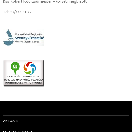
Kiss Róbert főtörzsőrmester – körzeti megbízott
Tel: 30/332-31-72
AKTUÁLIS
ÖNKORMÁNYZAT