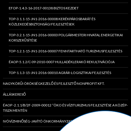
EFOP-1.4.3-16-2017-00138 BIZTOS KEZDET
TOP-3.1.1-15-JN1-2016-00008 KERÉKPÁROSBARÁT ÉS
KÖZLEKEDÉSBIZTONSÁGI FEJLESZTÉSEK
TOP-3.2.1-15-JN1-2016-00003 POLGÁRMESTERI HIVATAL ENERGETIKAI
KORSZERŰSÍTÉSE
TOP-1.2.1-15-JN1-2016-00007 FENNTARTHATÓ TURIZMUSFEJLESZTÉS
ÉAOP-5.1.2/C-09-2010-0007 HULLADÉKLERAKÓ REKULTIVÁCIÓJA
TOP-1.1.3-15-JN1-2016-00010 AGRÁR-LOGISZTIKAI FEJLESZTÉS
NAGYKÖRŰI ÖRÖKSÉGKEZELŐ ÉS FEJLESZTŐ NONPROFIT KFT.
ÁLLÁSKERESŐ
ÉAOP -2.1.1/B/2F-2009-00012 “ÖKO ÉS VÍZITURIZMUS FEJLESZTÉSE A KÖZÉP-
TISZA MENTÉN
IVÓVÍZMINŐSÉG-JAVÍTÓ ÖNKORMÁNYZATI TÁRSULÁS