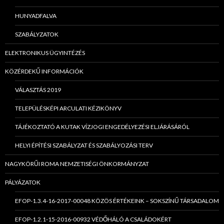
HUNYADFALVA
SZABÁLYZATOK
ELEKTRONIKUS ÜGYINTÉZÉS
KÖZÉRDEKŰ INFORMÁCIÓK
VÁLASZTÁS 2019
TELEPÜLÉSKÉPI ARCULATI KÉZIKÖNYV
TÁJÉKOZTATÓ A KUTAK VÍZJOGI ENGEDÉLYEZÉSI ELJÁRÁSÁRÓL
HELYI ÉPÍTÉSI SZABÁLYZAT ÉS SZABÁLYOZÁSI TERV
NAGYKÖRŰI ROMA NEMZETISÉGI ÖNKORMÁNYZAT
PÁLYÁZATOK
EFOP-1.3.4-16-2017-00048 KÖZÖS ÉRTÉKEINK – SOKSZÍNŰ TÁRSADALOM
EFOP-1.2.1-15-2016-00932 VÉDŐHÁLÓ A CSALÁDOKÉRT