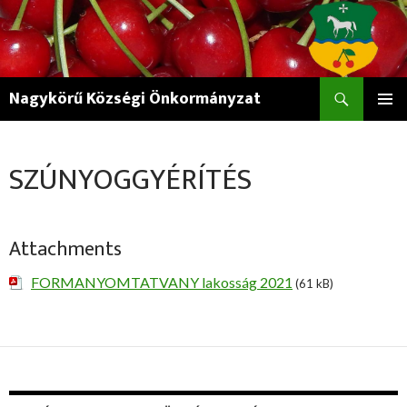
Keresés
Nagykörű Községi Önkormányzat
KILÉPÉS
ELSŐDL
A
MENÜ
TARTALOMBA
SZÚNYOGGYÉRÍTÉS
Attachments
FORMANYOMTATVANY lakosság 2021
(61 kB)