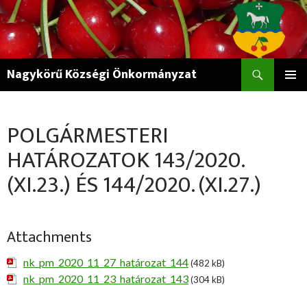
Keresés
Nagykörű Községi Önkormányzat
KILÉPÉS
ELSŐDL
A
MENÜ
TARTALOMBA
POLGÁRMESTERI
HATÁROZATOK 143/2020.
(XI.23.) ÉS 144/2020. (XI.27.)
Attachments
nk_pm_2020_11_27_határozat_144
(482 kB)
nk_pm_2020_11_23_határozat_143
(304 kB)