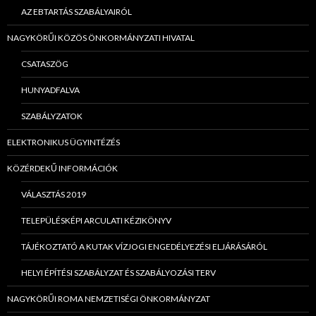
AZ EBTARTÁS SZABÁLYAIRÓL
NAGYKÖRŰI KÖZÖS ÖNKORMÁNYZATI HIVATAL
CSATASZÖG
HUNYADFALVA
SZABÁLYZATOK
ELEKTRONIKUS ÜGYINTÉZÉS
KÖZÉRDEKŰ INFORMÁCIÓK
VÁLASZTÁS 2019
TELEPÜLÉSKÉPI ARCULATI KÉZIKÖNYV
TÁJÉKOZTATÓ A KUTAK VÍZJOGI ENGEDÉLYEZÉSI ELJÁRÁSÁRÓL
HELYI ÉPÍTÉSI SZABÁLYZAT ÉS SZABÁLYOZÁSI TERV
NAGYKÖRŰI ROMA NEMZETISÉGI ÖNKORMÁNYZAT