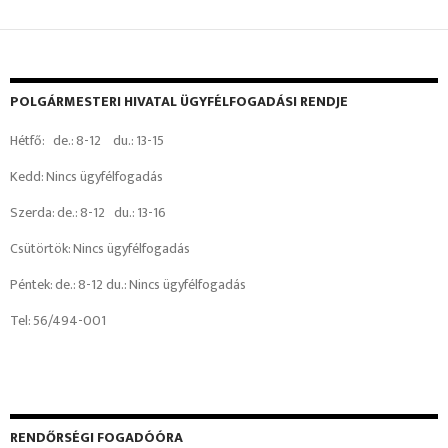
POLGÁRMESTERI HIVATAL ÜGYFÉLFOGADÁSI RENDJE
Hétfő: de.: 8-12 du.: 13-15
Kedd: Nincs ügyfélfogadás
Szerda: de.: 8-12 du.: 13-16
Csütörtök: Nincs ügyfélfogadás
Péntek: de.: 8-12 du.: Nincs ügyfélfogadás
Tel: 56/494-001
RENDŐRSÉGI FOGADÓÓRA