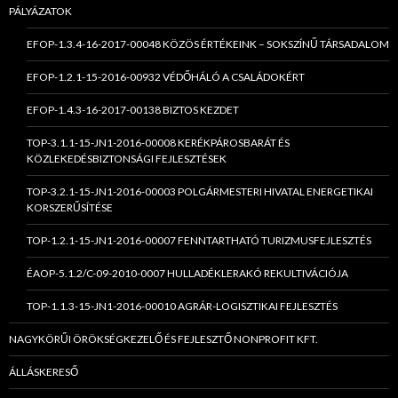
PÁLYÁZATOK
EFOP-1.3.4-16-2017-00048 KÖZÖS ÉRTÉKEINK – SOKSZÍNŰ TÁRSADALOM
EFOP-1.2.1-15-2016-00932 VÉDŐHÁLÓ A CSALÁDOKÉRT
EFOP-1.4.3-16-2017-00138 BIZTOS KEZDET
TOP-3.1.1-15-JN1-2016-00008 KERÉKPÁROSBARÁT ÉS
KÖZLEKEDÉSBIZTONSÁGI FEJLESZTÉSEK
TOP-3.2.1-15-JN1-2016-00003 POLGÁRMESTERI HIVATAL ENERGETIKAI
KORSZERŰSÍTÉSE
TOP-1.2.1-15-JN1-2016-00007 FENNTARTHATÓ TURIZMUSFEJLESZTÉS
ÉAOP-5.1.2/C-09-2010-0007 HULLADÉKLERAKÓ REKULTIVÁCIÓJA
TOP-1.1.3-15-JN1-2016-00010 AGRÁR-LOGISZTIKAI FEJLESZTÉS
NAGYKÖRŰI ÖRÖKSÉGKEZELŐ ÉS FEJLESZTŐ NONPROFIT KFT.
ÁLLÁSKERESŐ