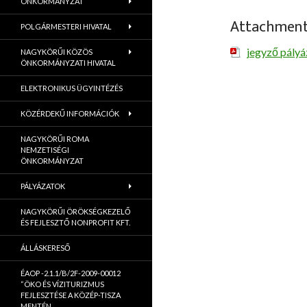
ÖNKORMÁNYZAT
Attachmen
POLGÁRMESTERI HIVATAL
jegyző pályáz
NAGYKÖRŰI KÖZÖS
ÖNKORMÁNYZATI HIVATAL
ELEKTRONIKUS ÜGYINTÉZÉS
KÖZÉRDEKŰ INFORMÁCIÓK
NAGYKÖRŰI ROMA
NEMZETISÉGI
ÖNKORMÁNYZAT
PÁLYÁZATOK
NAGYKÖRŰI ÖRÖKSÉGKEZELŐ
ÉS FEJLESZTŐ NONPROFIT KFT.
ÁLLÁSKERESŐ
ÉAOP -2.1.1/B/2F-2009-00012
“ÖKO ÉS VÍZITURIZMUS
FEJLESZTÉSE A KÖZÉP-TISZA
MENTÉN