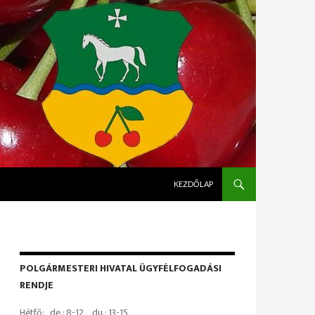
KILÉPÉS A TARTALOMBA
KEZDŐLAP
POLGÁRMESTERI HIVATAL ÜGYFÉLFOGADÁSI
RENDJE
Hétfő: de.: 8-12 du.: 13-15