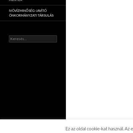
IVÓVÍZMINŐSÉG-JAVÍTÓ
ÖNKORMÁNYZATI TÁRSULÁS
K
e
r
e
s
é
s
:
Ez az oldal cookie-kat használ. Az