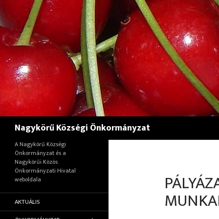
Keresés
Nagykörű Községi Önkormányzat
A Nagykörű Községi
Önkormányzat és a
Nagykörűi Közös
Önkormányzati Hivatal
PÁLYÁZA
weboldala
MUNKAK
AKTUÁLIS