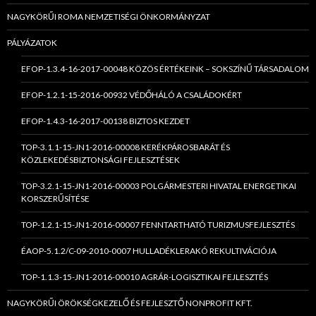
NAGYKÖRŰI ROMA NEMZETISÉGI ÖNKORMÁNYZAT
PÁLYÁZATOK
EFOP-1.3.4-16-2017-00048 KÖZÖS ÉRTÉKEINK – SOKSZÍNŰ TÁRSADALOM
EFOP-1.2.1-15-2016-00932 VÉDŐHÁLÓ A CSALÁDOKÉRT
EFOP-1.4.3-16-2017-00138 BIZTOS KEZDET
TOP-3.1.1-15-JN1-2016-00008 KERÉKPÁROSBARÁT ÉS
KÖZLEKEDÉSBIZTONSÁGI FEJLESZTÉSEK
TOP-3.2.1-15-JN1-2016-00003 POLGÁRMESTERI HIVATAL ENERGETIKAI
KORSZERŰSÍTÉSE
TOP-1.2.1-15-JN1-2016-00007 FENNTARTHATÓ TURIZMUSFEJLESZTÉS
ÉAOP-5.1.2/C-09-2010-0007 HULLADÉKLERAKÓ REKULTIVÁCIÓJA
TOP-1.1.3-15-JN1-2016-00010 AGRÁR-LOGISZTIKAI FEJLESZTÉS
NAGYKÖRŰI ÖRÖKSÉGKEZELŐ ÉS FEJLESZTŐ NONPROFIT KFT.