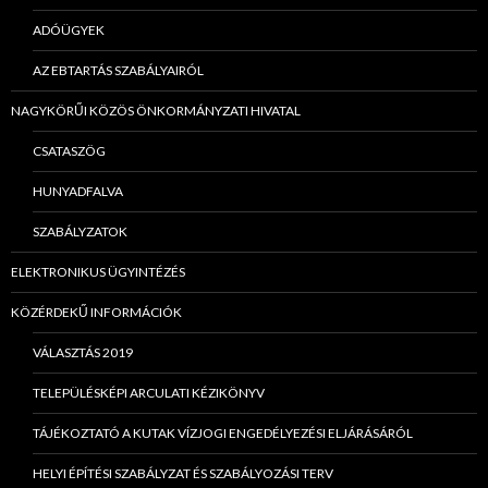
ADÓÜGYEK
AZ EBTARTÁS SZABÁLYAIRÓL
NAGYKÖRŰI KÖZÖS ÖNKORMÁNYZATI HIVATAL
CSATASZÖG
HUNYADFALVA
SZABÁLYZATOK
ELEKTRONIKUS ÜGYINTÉZÉS
KÖZÉRDEKŰ INFORMÁCIÓK
VÁLASZTÁS 2019
TELEPÜLÉSKÉPI ARCULATI KÉZIKÖNYV
TÁJÉKOZTATÓ A KUTAK VÍZJOGI ENGEDÉLYEZÉSI ELJÁRÁSÁRÓL
HELYI ÉPÍTÉSI SZABÁLYZAT ÉS SZABÁLYOZÁSI TERV