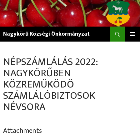
Keresés
Nagykörű Községi Önkormányzat
KILÉPÉS
ELSŐDL
A
MENÜ
TARTALOMBA
NÉPSZÁMLÁLÁS 2022:
NAGYKÖRŰBEN
KÖZREMŰKÖDŐ
SZÁMLÁLÓBIZTOSOK
NÉVSORA
Attachments