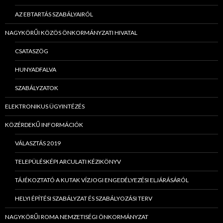
AZ EBTARTÁS SZABÁLYAIRÓL
NAGYKÖRŰI KÖZÖS ÖNKORMÁNYZATI HIVATAL
CSATASZÖG
HUNYADFALVA
SZABÁLYZATOK
ELEKTRONIKUS ÜGYINTÉZÉS
KÖZÉRDEKŰ INFORMÁCIÓK
VÁLASZTÁS 2019
TELEPÜLÉSKÉPI ARCULATI KÉZIKÖNYV
TÁJÉKOZTATÓ A KUTAK VÍZJOGI ENGEDÉLYEZÉSI ELJÁRÁSÁRÓL
HELYI ÉPÍTÉSI SZABÁLYZAT ÉS SZABÁLYOZÁSI TERV
NAGYKÖRŰI ROMA NEMZETISÉGI ÖNKORMÁNYZAT