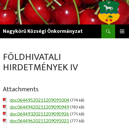
Keresés
Nagykörű Községi Önkormányzat
KILÉPÉS
ELSŐDL
A
MENÜ
TARTALOMBA
FÖLDHIVATALI
HIRDETMÉNYEK IV
Attachments
doc06449520211209091004
(774 kB)
doc06449420211209090949
(783 kB)
doc06449320211209090926
(775 kB)
doc06449620211209091021
(777 kB)