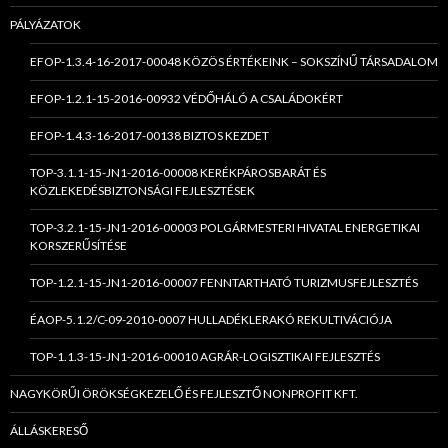
PÁLYÁZATOK
EFOP-1.3.4-16-2017-00048 KÖZÖS ÉRTÉKEINK – SOKSZÍNŰ TÁRSADALOM
EFOP-1.2.1-15-2016-00932 VÉDŐHÁLÓ A CSALÁDOKÉRT
EFOP-1.4.3-16-2017-00138 BIZTOS KEZDET
TOP-3.1.1-15-JN1-2016-00008 KERÉKPÁROSBARÁT ÉS
KÖZLEKEDÉSBIZTONSÁGI FEJLESZTÉSEK
TOP-3.2.1-15-JN1-2016-00003 POLGÁRMESTERI HIVATAL ENERGETIKAI
KORSZERŰSÍTÉSE
TOP-1.2.1-15-JN1-2016-00007 FENNTARTHATÓ TURIZMUSFEJLESZTÉS
ÉAOP-5.1.2/C-09-2010-0007 HULLADÉKLERAKÓ REKULTIVÁCIÓJA
TOP-1.1.3-15-JN1-2016-00010 AGRÁR-LOGISZTIKAI FEJLESZTÉS
NAGYKÖRŰI ÖRÖKSÉGKEZELŐ ÉS FEJLESZTŐ NONPROFIT KFT.
ÁLLÁSKERESŐ