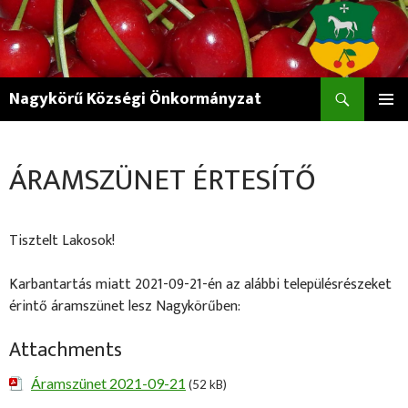
Keresés
Nagykörű Községi Önkormányzat
KILÉPÉS
ELSŐDL
A
MENÜ
TARTALOMBA
ÁRAMSZÜNET ÉRTESÍTŐ
Tisztelt Lakosok!
Karbantartás miatt 2021-09-21-én az alábbi településrészeket
érintő áramszünet lesz Nagykörűben:
Attachments
Áramszünet 2021-09-21
(52 kB)