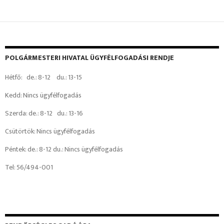
POLGÁRMESTERI HIVATAL ÜGYFÉLFOGADÁSI RENDJE
Hétfő: de.: 8-12 du.: 13-15
Kedd: Nincs ügyfélfogadás
Szerda: de.: 8-12 du.: 13-16
Csütörtök: Nincs ügyfélfogadás
Péntek: de.: 8-12 du.: Nincs ügyfélfogadás
Tel: 56/494-001