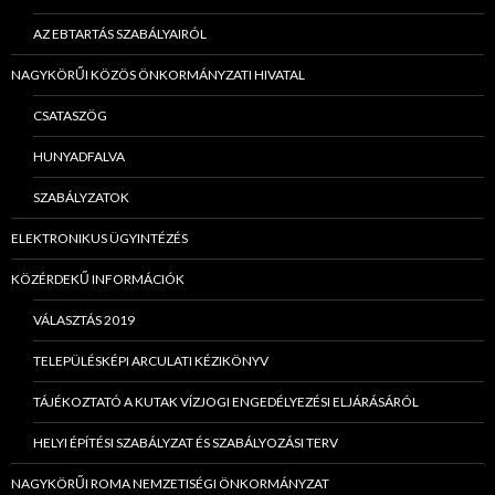
AZ EBTARTÁS SZABÁLYAIRÓL
NAGYKÖRŰI KÖZÖS ÖNKORMÁNYZATI HIVATAL
CSATASZÖG
HUNYADFALVA
SZABÁLYZATOK
ELEKTRONIKUS ÜGYINTÉZÉS
KÖZÉRDEKŰ INFORMÁCIÓK
VÁLASZTÁS 2019
TELEPÜLÉSKÉPI ARCULATI KÉZIKÖNYV
TÁJÉKOZTATÓ A KUTAK VÍZJOGI ENGEDÉLYEZÉSI ELJÁRÁSÁRÓL
HELYI ÉPÍTÉSI SZABÁLYZAT ÉS SZABÁLYOZÁSI TERV
NAGYKÖRŰI ROMA NEMZETISÉGI ÖNKORMÁNYZAT