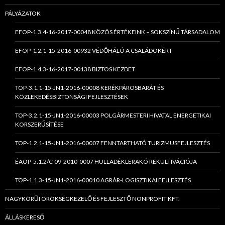
PÁLYÁZATOK
EFOP-1.3.4-16-2017-00048 KÖZÖS ÉRTÉKEINK – SOKSZÍNŰ TÁRSADALOM
EFOP-1.2.1-15-2016-00932 VÉDŐHÁLÓ A CSALÁDOKÉRT
EFOP-1.4.3-16-2017-00138 BIZTOS KEZDET
TOP-3.1.1-15-JN1-2016-00008 KERÉKPÁROSBARÁT ÉS
KÖZLEKEDÉSBIZTONSÁGI FEJLESZTÉSEK
TOP-3.2.1-15-JN1-2016-00003 POLGÁRMESTERI HIVATAL ENERGETIKAI
KORSZERŰSÍTÉSE
TOP-1.2.1-15-JN1-2016-00007 FENNTARTHATÓ TURIZMUSFEJLESZTÉS
ÉAOP-5.1.2/C-09-2010-0007 HULLADÉKLERAKÓ REKULTIVÁCIÓJA
TOP-1.1.3-15-JN1-2016-00010 AGRÁR-LOGISZTIKAI FEJLESZTÉS
NAGYKÖRŰI ÖRÖKSÉGKEZELŐ ÉS FEJLESZTŐ NONPROFIT KFT.
ÁLLÁSKERESŐ