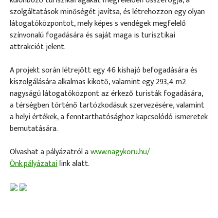
különböző turiszikai ágakat megfelelően összefogja, a
szolgáltatások minőségét javítsa, és létrehozzon egy olyan
látogatóközpontot, mely képes s vendégek megfelelő
színvonalú fogadására és saját maga is turisztikai
attrakciót jelent.
A projekt során létrejött egy 46 kishajó befogadására és
kiszolgálására alkalmas kikötő, valamint egy 293,4 m2
nagyságú látogatóközpont az érkező turisták fogadására,
a térségben történő tartózkodásuk szervezésére, valamint
a helyi értékek, a fenntarthatósághoz kapcsolódó ismeretek
bemutatására.
Olvashat a pályázatról a
www.nagykoru.hu/
Önk.pályázatai
link alatt.