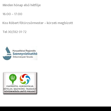
Minden hónap első hétfője
16:00 – 17:00
Kiss Róbert főtörzsőrmester – körzeti megbízott
Tel: 30/332-31-72