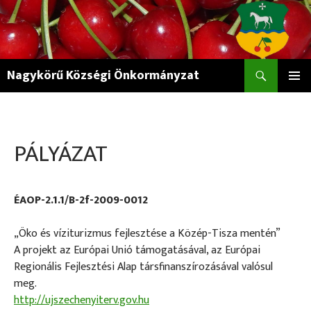
Keresés
Nagykörű Községi Önkormányzat
KILÉPÉS
ELSŐDL
A
MENÜ
TARTALOMBA
PÁLYÁZAT
ÉAOP-2.1.1/B-2f-2009-0012
„Öko és víziturizmus fejlesztése a Közép-Tisza mentén”
A projekt az Európai Unió támogatásával, az Európai
Regionális Fejlesztési Alap társfinanszírozásával valósul
meg.
http://ujszechenyiterv.gov.hu