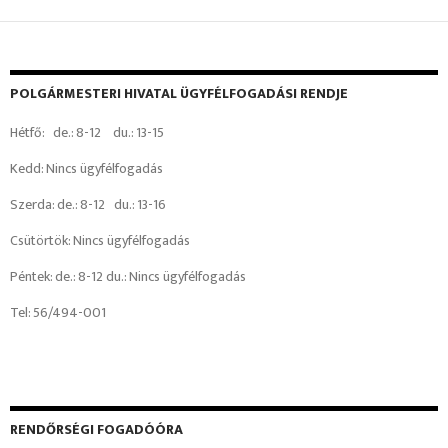
POLGÁRMESTERI HIVATAL ÜGYFÉLFOGADÁSI RENDJE
Hétfő: de.: 8-12 du.: 13-15
Kedd: Nincs ügyfélfogadás
Szerda: de.: 8-12 du.: 13-16
Csütörtök: Nincs ügyfélfogadás
Péntek: de.: 8-12 du.: Nincs ügyfélfogadás
Tel: 56/494-001
RENDŐRSÉGI FOGADÓÓRA