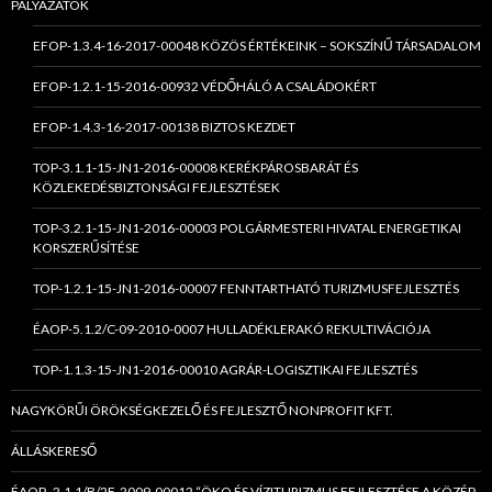
PÁLYÁZATOK
EFOP-1.3.4-16-2017-00048 KÖZÖS ÉRTÉKEINK – SOKSZÍNŰ TÁRSADALOM
EFOP-1.2.1-15-2016-00932 VÉDŐHÁLÓ A CSALÁDOKÉRT
EFOP-1.4.3-16-2017-00138 BIZTOS KEZDET
TOP-3.1.1-15-JN1-2016-00008 KERÉKPÁROSBARÁT ÉS
KÖZLEKEDÉSBIZTONSÁGI FEJLESZTÉSEK
TOP-3.2.1-15-JN1-2016-00003 POLGÁRMESTERI HIVATAL ENERGETIKAI
KORSZERŰSÍTÉSE
TOP-1.2.1-15-JN1-2016-00007 FENNTARTHATÓ TURIZMUSFEJLESZTÉS
ÉAOP-5.1.2/C-09-2010-0007 HULLADÉKLERAKÓ REKULTIVÁCIÓJA
TOP-1.1.3-15-JN1-2016-00010 AGRÁR-LOGISZTIKAI FEJLESZTÉS
NAGYKÖRŰI ÖRÖKSÉGKEZELŐ ÉS FEJLESZTŐ NONPROFIT KFT.
ÁLLÁSKERESŐ
ÉAOP -2.1.1/B/2F-2009-00012 “ÖKO ÉS VÍZITURIZMUS FEJLESZTÉSE A KÖZÉP-