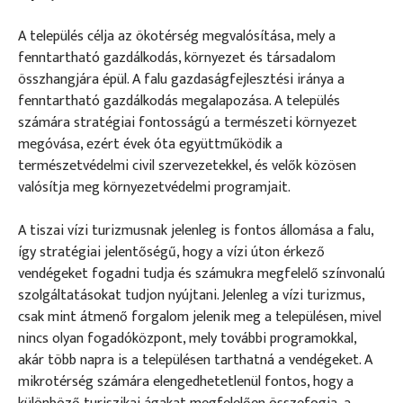
A település célja az ökotérség megvalósítása, mely a
fenntartható gazdálkodás, környezet és társadalom
összhangjára épül. A falu gazdaságfejlesztési iránya a
fenntartható gazdálkodás megalapozása. A település
számára stratégiai fontosságú a természeti környezet
megóvása, ezért évek óta együttműködik a
természetvédelmi civil szervezetekkel, és velők közösen
valósítja meg környezetvédelmi programjait.
A tiszai vízi turizmusnak jelenleg is fontos állomása a falu,
így stratégiai jelentőségű, hogy a vízi úton érkező
vendégeket fogadni tudja és számukra megfelelő színvonalú
szolgáltatásokat tudjon nyújtani. Jelenleg a vízi turizmus,
csak mint átmenő forgalom jelenik meg a településen, mivel
nincs olyan fogadóközpont, mely további programokkal,
akár több napra is a településen tarthatná a vendégeket. A
mikrotérség számára elengedhetetlenül fontos, hogy a