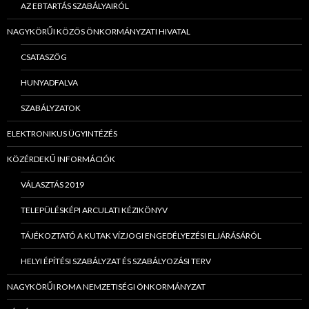
AZ EBTARTÁS SZABÁLYAIRÓL
NAGYKÖRŰI KÖZÖS ÖNKORMÁNYZATI HIVATAL
CSATASZÖG
HUNYADFALVA
SZABÁLYZATOK
ELEKTRONIKUS ÜGYINTÉZÉS
KÖZÉRDEKŰ INFORMÁCIÓK
VÁLASZTÁS 2019
TELEPÜLÉSKÉPI ARCULATI KÉZIKÖNYV
TÁJÉKOZTATÓ A KUTAK VÍZJOGI ENGEDÉLYEZÉSI ELJÁRÁSÁRÓL
HELYI ÉPÍTÉSI SZABÁLYZAT ÉS SZABÁLYOZÁSI TERV
NAGYKÖRŰI ROMA NEMZETISÉGI ÖNKORMÁNYZAT