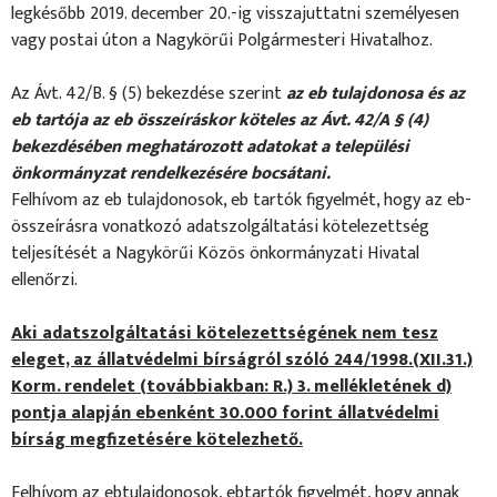
legkésőbb 2019. december 20.-ig visszajuttatni személyesen
vagy postai úton a Nagykörűi Polgármesteri Hivatalhoz.
Az Ávt. 42/B. § (5) bekezdése szerint
az eb tulajdonosa és az
eb tartója az eb összeíráskor köteles az Ávt. 42/A § (4)
bekezdésében meghatározott adatokat a települési
önkormányzat rendelkezésére bocsátani.
Felhívom az eb tulajdonosok, eb tartók figyelmét, hogy az eb-
összeírásra vonatkozó adatszolgáltatási kötelezettség
teljesítését a Nagykörűi Közös önkormányzati Hivatal
ellenőrzi.
Aki adatszolgáltatási kötelezettségének nem tesz
eleget, az állatvédelmi bírságról szóló 244/1998.(XII.31.)
Korm. rendelet (továbbiakban: R.) 3. mellékletének d)
pontja alapján ebenként 30.000 forint állatvédelmi
bírság megfizetésére kötelezhető.
Felhívom az ebtulajdonosok, ebtartók figyelmét, hogy annak