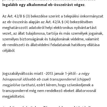
legalább egy alkalommal eb-összeírást végez
.
Az Ávt. 42/B § (3) bekezdése szerint a települési önkormányzat
az eb-összeírás alapján az Ávt. 42/A. § (4) bekezdésében
meghatározott adatokról helyi elektronikus nyilvántartást
vezet, az állat tulajdonosa, tartója és más személyek jogainak,
személyes biztonságának és tulajdonának védelme, valamint
eb-rendészeti és állatvédelmi feladatainak hatékony ellátása
céljából.
Jogszabályváltozás miatt -2013. január 1-jétől
– a négy
hónaposnál idősebb eb csak transzponderrel (chippel)
megjelölve tartható,
ezért kérem, hogy szíveskedjenek a
transzponderrel még nem rendelkező ebeket állatorvosnál
megjelöltetni.