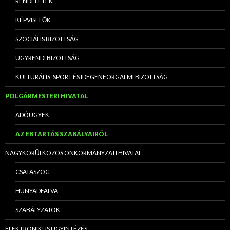
RENDELETEK
KÉPVISELŐK
SZOCIÁLIS BIZOTTSÁG
ÜGYRENDI BIZOTTSÁG
KULTURÁLIS, SPORT ÉS IDEGENFORGALMI BIZOTTSÁG
POLGÁRMESTERI HIVATAL
ADÓÜGYEK
AZ EBTARTÁS SZABÁLYAIRÓL
NAGYKÖRŰI KÖZÖS ÖNKORMÁNYZATI HIVATAL
CSATASZÖG
HUNYADFALVA
SZABÁLYZATOK
ELEKTRONIKUS ÜGYINTÉZÉS