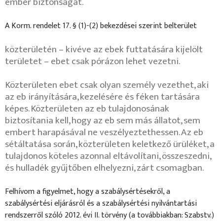
ember biztonságát.
A Korm. rendelet 17. § (1)-(2) bekezdései szerint belterület
közterületén – kivéve az ebek futtatására kijelölt
területet – ebet csak pórázon lehet vezetni.
Közterületen ebet csak olyan személy vezethet, aki
az eb irányítására, kezelésére és féken tartására
képes.
Közterületen az eb tulajdonosának
biztosítania kell, hogy az eb sem más állatot, sem
embert harapásával ne veszélyeztethessen. Az eb
sétáltatása során, közterületen keletkező ürüléket, a
tulajdonos köteles azonnal eltávolítani, összeszedni,
és hulladék gyűjtőben elhelyezni, zárt csomagban.
Felhívom a figyelmet, hogy a szabálysértésekről, a
szabálysértési eljárásról és a szabálysértési nyilvántartási
rendszerről szóló 2012. évi II. törvény (a továbbiakban: Szabstv.)