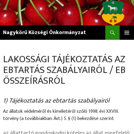
Keresés
Nagykörű Községi Önkormányzat
KILÉPÉS
ELSŐDL
A
MENÜ
TARTALOMBA
LAKOSSÁGI TÁJÉKOZTATÁS AZ
EBTARTÁS SZABÁLYAIRÓL / EB
ÖSSZEÍRÁSRÓL
1) Tájékoztatás az ebtartás szabályairól
Az állatok védelméről és kíméletéről szóló 1998. évi XXVIII.
törvény (a továbbiakban: Ávt.) 5. § (1) bekezdése szerint
az állattartó gondoskodni köteles
az állat megfelelő