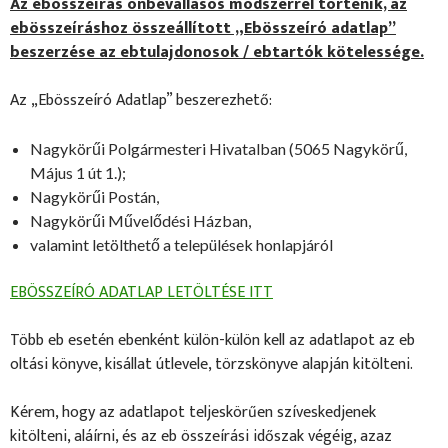
Az ebösszeírás önbevallásos módszerrel történik, az
ebösszeíráshoz összeállított „Ebösszeíró adatlap”
beszerzése az ebtulajdonosok / ebtartók kötelessége.
Az „Ebösszeíró Adatlap” beszerezhető:
Nagykörűi Polgármesteri Hivatalban (5065 Nagykörű,
Május 1 út 1.);
Nagykörűi Postán,
Nagykörűi Művelődési Házban,
valamint letölthető a települések honlapjáról
EBÖSSZEÍRÓ ADATLAP LETÖLTÉSE ITT
Több eb esetén ebenként külön-külön kell az adatlapot az eb
oltási könyve, kisállat útlevele, törzskönyve alapján kitölteni.
Kérem, hogy az adatlapot teljeskörűen szíveskedjenek
kitölteni, aláírni, és az eb összeírási időszak végéig, azaz