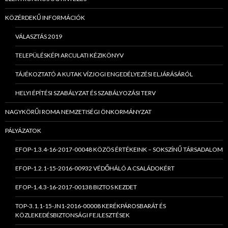
KÖZÉRDEKŰ INFORMÁCIÓK
VÁLASZTÁS 2019
TELEPÜLÉSKÉPI ARCULATI KÉZIKÖNYV
TÁJÉKOZTATÓ A KUTAK VÍZJOGI ENGEDÉLYEZÉSI ELJÁRÁSÁRÓL
HELYI ÉPÍTÉSI SZABÁLYZAT ÉS SZABÁLYOZÁSI TERV
NAGYKÖRŰI ROMA NEMZETISÉGI ÖNKORMÁNYZAT
PÁLYÁZATOK
EFOP-1.3.4-16-2017-00048 KÖZÖS ÉRTÉKEINK – SOKSZÍNŰ TÁRSADALOM
EFOP-1.2.1-15-2016-00932 VÉDŐHÁLÓ A CSALÁDOKÉRT
EFOP-1.4.3-16-2017-00138 BIZTOS KEZDET
TOP-3.1.1-15-JN1-2016-00008 KERÉKPÁROSBARÁT ÉS
KÖZLEKEDÉSBIZTONSÁGI FEJLESZTÉSEK