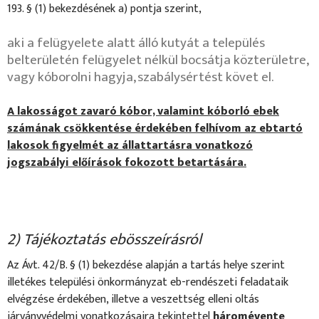
193. § (1) bekezdésének a) pontja szerint,
aki a felügyelete alatt álló kutyát a település
belterületén felügyelet nélkül bocsátja közterületre,
vagy kóborolni hagyja, szabálysértést követ el.
A lakosságot zavaró kóbor, valamint kóborló ebek
számának csökkentése érdekében felhívom az ebtartó
lakosok figyelmét az állattartásra vonatkozó
jogszabályi előírások fokozott betartására.
2) Tájékoztatás ebösszeírásról
Az Ávt. 42/B. § (1) bekezdése alapján a tartás helye szerint
illetékes települési önkormányzat eb-rendészeti feladataik
elvégzése érdekében, illetve a veszettség elleni oltás
járványvédelmi vonatkozásaira tekintettel
háromévente