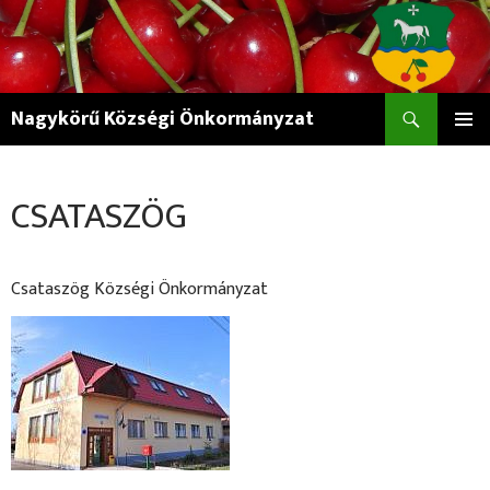
Keresés
Nagykörű Községi Önkormányzat
KILÉPÉS
ELSŐDL
A
MENÜ
TARTALOMBA
CSATASZÖG
Csataszög Községi Önkormányzat