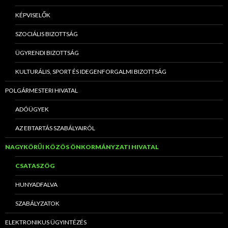
KÉPVISELŐK
SZOCIÁLIS BIZOTTSÁG
ÜGYRENDI BIZOTTSÁG
KULTURÁLIS, SPORT ÉS IDEGENFORGALMI BIZOTTSÁG
POLGÁRMESTERI HIVATAL
ADÓÜGYEK
AZ EBTARTÁS SZABÁLYAIRÓL
NAGYKÖRŰI KÖZÖS ÖNKORMÁNYZATI HIVATAL
CSATASZÖG
HUNYADFALVA
SZABÁLYZATOK
ELEKTRONIKUS ÜGYINTÉZÉS