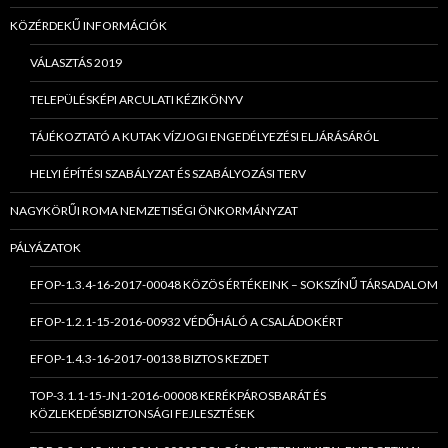
KÖZÉRDEKŰ INFORMÁCIÓK
VÁLASZTÁS 2019
TELEPÜLÉSKÉPI ARCULATI KÉZIKÖNYV
TÁJÉKOZTATÓ A KUTAK VÍZJOGI ENGEDÉLYEZÉSI ELJÁRÁSÁRÓL
HELYI ÉPÍTÉSI SZABÁLYZAT ÉS SZABÁLYOZÁSI TERV
NAGYKÖRŰI ROMA NEMZETISÉGI ÖNKORMÁNYZAT
PÁLYÁZATOK
EFOP-1.3.4-16-2017-00048 KÖZÖS ÉRTÉKEINK – SOKSZÍNŰ TÁRSADALOM
EFOP-1.2.1-15-2016-00932 VÉDŐHÁLÓ A CSALÁDOKÉRT
EFOP-1.4.3-16-2017-00138 BIZTOS KEZDET
TOP-3.1.1-15-JN1-2016-00008 KERÉKPÁROSBARÁT ÉS
KÖZLEKEDÉSBIZTONSÁGI FEJLESZTÉSEK