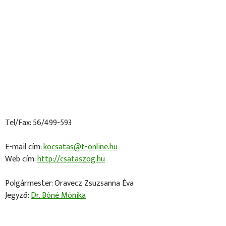
Tel/Fax: 56/499-593
E-mail cím:
kocsatas@t-online.hu
Web cím:
http://csataszog.hu
Polgármester: Oravecz Zsuzsanna Éva
Jegyző:
Dr. Bóné Mónika