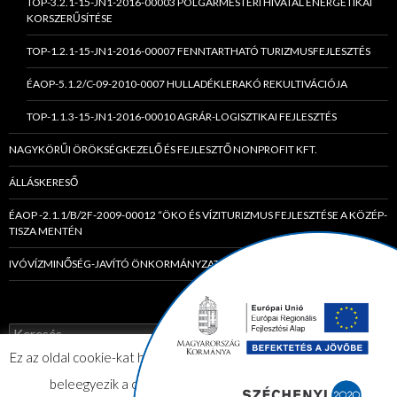
TOP-3.2.1-15-JN1-2016-00003 POLGÁRMESTERI HIVATAL ENERGETIKAI
KORSZERŰSÍTÉSE
TOP-1.2.1-15-JN1-2016-00007 FENNTARTHATÓ TURIZMUSFEJLESZTÉS
ÉAOP-5.1.2/C-09-2010-0007 HULLADÉKLERAKÓ REKULTIVÁCIÓJA
TOP-1.1.3-15-JN1-2016-00010 AGRÁR-LOGISZTIKAI FEJLESZTÉS
NAGYKÖRŰI ÖRÖKSÉGKEZELŐ ÉS FEJLESZTŐ NONPROFIT KFT.
ÁLLÁSKERESŐ
ÉAOP -2.1.1/B/2F-2009-00012 “ÖKO ÉS VÍZITURIZMUS FEJLESZTÉSE A KÖZÉP-
TISZA MENTÉN
IVÓVÍZMINŐSÉG-JAVÍTÓ ÖNKORMÁNYZATI TÁRSULÁS
K
e
Ez az oldal cookie-kat használ. Az elfogadom gombra kattintva Ön
r
e
beleegyezik a cookie-k használatába.
Elfogadom
s