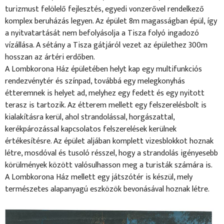
turizmust felölelő fejlesztés, egyedi vonzerővel rendelkező
komplex beruházás legyen. Az épület 8m magasságban épül, így
a nyitvatartását nem befolyásolja a Tisza folyó ingadozó
vízállása. A sétány a Tisza gátjáról vezet az épülethez 300m
hosszan az ártéri erdőben.
A Lombkorona Ház épületében helyt kap egy multifunkciós
rendezvénytér és színpad, továbbá egy melegkonyhás
étteremnek is helyet ad, melyhez egy fedett és egy nyitott
terasz is tartozik. Az étterem mellett egy felszerelésbolt is
kialakításra kerül, ahol strandolással, horgászattal,
kerékpározással kapcsolatos felszerelések kerülnek
értékesítésre. Az épület aljában komplett vizesblokkot hoznak
létre, mosdóval és tusoló résszel, hogy a strandolás igényesebb
körülmények között valósulhasson meg a turisták számára is.
A Lombkorona Ház mellett egy játszótér is készül, mely
természetes alapanyagú eszközök bevonásával hoznak létre.