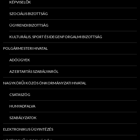
KÉPVISELŐK
SZOCIÁLIS BIZOTTSÁG
ÜGYRENDI BIZOTTSÁG
KULTURÁLIS, SPORT ÉS IDEGENFORGALMI BIZOTTSÁG
POLGÁRMESTERI HIVATAL
ADÓÜGYEK
AZ EBTARTÁS SZABÁLYAIRÓL
NAGYKÖRŰI KÖZÖS ÖNKORMÁNYZATI HIVATAL
CSATASZÖG
HUNYADFALVA
SZABÁLYZATOK
ELEKTRONIKUS ÜGYINTÉZÉS