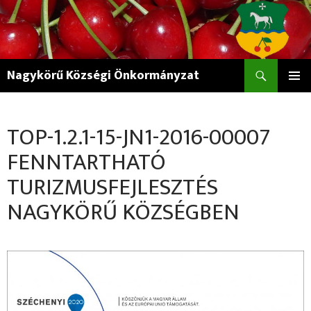
Keresés
Nagykörű Községi Önkormányzat
KILÉPÉS
ELSŐDL
A
MENÜ
TARTALOMBA
TOP-1.2.1-15-JN1-2016-00007
FENNTARTHATÓ
TURIZMUSFEJLESZTÉS
NAGYKÖRŰ KÖZSÉGBEN