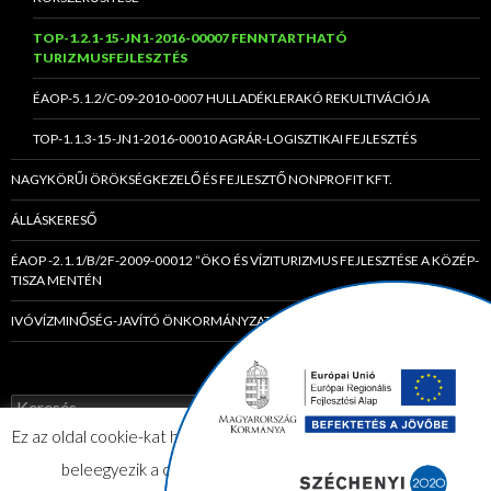
TOP-1.2.1-15-JN1-2016-00007 FENNTARTHATÓ
TURIZMUSFEJLESZTÉS
ÉAOP-5.1.2/C-09-2010-0007 HULLADÉKLERAKÓ REKULTIVÁCIÓJA
TOP-1.1.3-15-JN1-2016-00010 AGRÁR-LOGISZTIKAI FEJLESZTÉS
NAGYKÖRŰI ÖRÖKSÉGKEZELŐ ÉS FEJLESZTŐ NONPROFIT KFT.
ÁLLÁSKERESŐ
ÉAOP -2.1.1/B/2F-2009-00012 “ÖKO ÉS VÍZITURIZMUS FEJLESZTÉSE A KÖZÉP-
TISZA MENTÉN
IVÓVÍZMINŐSÉG-JAVÍTÓ ÖNKORMÁNYZATI TÁRSULÁS
K
e
Ez az oldal cookie-kat használ. Az elfogadom gombra kattintva Ön
r
e
beleegyezik a cookie-k használatába.
Elfogadom
s