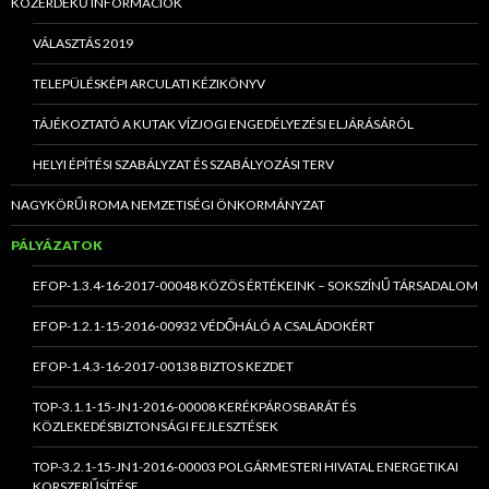
KÖZÉRDEKŰ INFORMÁCIÓK
VÁLASZTÁS 2019
TELEPÜLÉSKÉPI ARCULATI KÉZIKÖNYV
TÁJÉKOZTATÓ A KUTAK VÍZJOGI ENGEDÉLYEZÉSI ELJÁRÁSÁRÓL
HELYI ÉPÍTÉSI SZABÁLYZAT ÉS SZABÁLYOZÁSI TERV
NAGYKÖRŰI ROMA NEMZETISÉGI ÖNKORMÁNYZAT
PÁLYÁZATOK
EFOP-1.3.4-16-2017-00048 KÖZÖS ÉRTÉKEINK – SOKSZÍNŰ TÁRSADALOM
EFOP-1.2.1-15-2016-00932 VÉDŐHÁLÓ A CSALÁDOKÉRT
EFOP-1.4.3-16-2017-00138 BIZTOS KEZDET
TOP-3.1.1-15-JN1-2016-00008 KERÉKPÁROSBARÁT ÉS
KÖZLEKEDÉSBIZTONSÁGI FEJLESZTÉSEK
TOP-3.2.1-15-JN1-2016-00003 POLGÁRMESTERI HIVATAL ENERGETIKAI
KORSZERŰSÍTÉSE