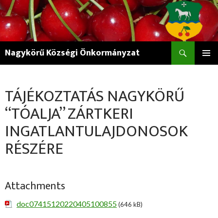
Keresés
Nagykörű Községi Önkormányzat
KILÉPÉS
ELSŐDL
A
MENÜ
TARTALOMBA
TÁJÉKOZTATÁS NAGYKÖRŰ
“TÓALJA” ZÁRTKERI
INGATLANTULAJDONOSOK
RÉSZÉRE
Attachments
doc07415120220405100855
(646 kB)