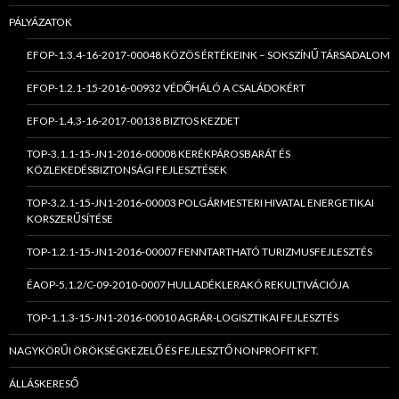
PÁLYÁZATOK
EFOP-1.3.4-16-2017-00048 KÖZÖS ÉRTÉKEINK – SOKSZÍNŰ TÁRSADALOM
EFOP-1.2.1-15-2016-00932 VÉDŐHÁLÓ A CSALÁDOKÉRT
EFOP-1.4.3-16-2017-00138 BIZTOS KEZDET
TOP-3.1.1-15-JN1-2016-00008 KERÉKPÁROSBARÁT ÉS
KÖZLEKEDÉSBIZTONSÁGI FEJLESZTÉSEK
TOP-3.2.1-15-JN1-2016-00003 POLGÁRMESTERI HIVATAL ENERGETIKAI
KORSZERŰSÍTÉSE
TOP-1.2.1-15-JN1-2016-00007 FENNTARTHATÓ TURIZMUSFEJLESZTÉS
ÉAOP-5.1.2/C-09-2010-0007 HULLADÉKLERAKÓ REKULTIVÁCIÓJA
TOP-1.1.3-15-JN1-2016-00010 AGRÁR-LOGISZTIKAI FEJLESZTÉS
NAGYKÖRŰI ÖRÖKSÉGKEZELŐ ÉS FEJLESZTŐ NONPROFIT KFT.
ÁLLÁSKERESŐ