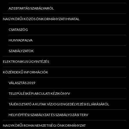
AZ EBTARTÁS SZABÁLYAIRÓL
NAGYKÖRŰI KÖZÖS ÖNKORMÁNYZATI HIVATAL
CSATASZÖG
HUNYADFALVA
SZABÁLYZATOK
ELEKTRONIKUS ÜGYINTÉZÉS
KÖZÉRDEKŰ INFORMÁCIÓK
VÁLASZTÁS 2019
TELEPÜLÉSKÉPI ARCULATI KÉZIKÖNYV
TÁJÉKOZTATÓ A KUTAK VÍZJOGI ENGEDÉLYEZÉSI ELJÁRÁSÁRÓL
HELYI ÉPÍTÉSI SZABÁLYZAT ÉS SZABÁLYOZÁSI TERV
NAGYKÖRŰI ROMA NEMZETISÉGI ÖNKORMÁNYZAT