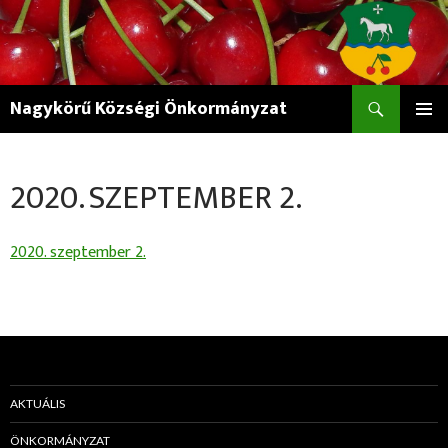
Keresés
Nagykörű Községi Önkormányzat
KILÉPÉS
ELSŐDL
A
MENÜ
TARTALOMBA
2020. SZEPTEMBER 2.
2020. szeptember 2.
AKTUÁLIS
ÖNKORMÁNYZAT