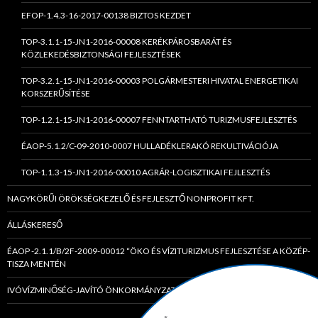
EFOP-1.4.3-16-2017-00138 BIZTOS KEZDET
TOP-3.1.1-15-JN1-2016-00008 KERÉKPÁROSBARÁT ÉS
KÖZLEKEDÉSBIZTONSÁGI FEJLESZTÉSEK
TOP-3.2.1-15-JN1-2016-00003 POLGÁRMESTERI HIVATAL ENERGETIKAI
KORSZERŰSÍTÉSE
TOP-1.2.1-15-JN1-2016-00007 FENNTARTHATÓ TURIZMUSFEJLESZTÉS
ÉAOP-5.1.2/C-09-2010-0007 HULLADÉKLERAKÓ REKULTIVÁCIÓJA
TOP-1.1.3-15-JN1-2016-00010 AGRÁR-LOGISZTIKAI FEJLESZTÉS
NAGYKÖRŰI ÖRÖKSÉGKEZELŐ ÉS FEJLESZTŐ NONPROFIT KFT.
ÁLLÁSKERESŐ
ÉAOP -2.1.1/B/2F-2009-00012 “ÖKO ÉS VÍZITURIZMUS FEJLESZTÉSE A KÖZÉP-
TISZA MENTÉN
IVÓVÍZMINŐSÉG-JAVÍTÓ ÖNKORMÁNYZATI TÁRSULÁS