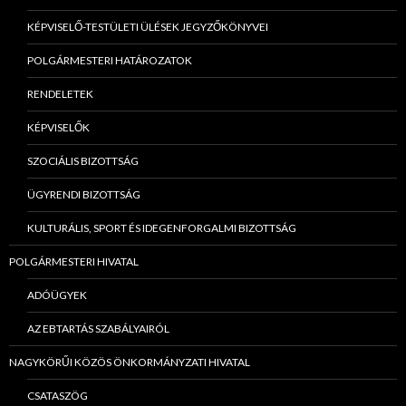
KÉPVISELŐ-TESTÜLETI ÜLÉSEK JEGYZŐKÖNYVEI
POLGÁRMESTERI HATÁROZATOK
RENDELETEK
KÉPVISELŐK
SZOCIÁLIS BIZOTTSÁG
ÜGYRENDI BIZOTTSÁG
KULTURÁLIS, SPORT ÉS IDEGENFORGALMI BIZOTTSÁG
POLGÁRMESTERI HIVATAL
ADÓÜGYEK
AZ EBTARTÁS SZABÁLYAIRÓL
NAGYKÖRŰI KÖZÖS ÖNKORMÁNYZATI HIVATAL
CSATASZÖG