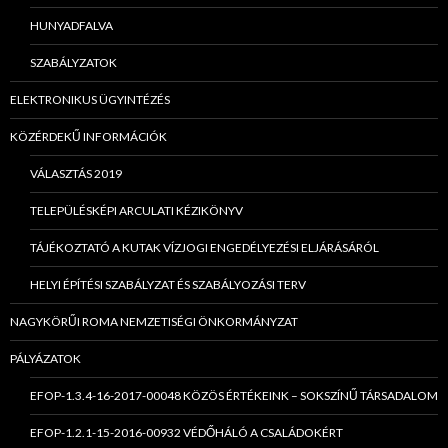
HUNYADFALVA
SZABÁLYZATOK
ELEKTRONIKUS ÜGYINTÉZÉS
KÖZÉRDEKŰ INFORMÁCIÓK
VÁLASZTÁS 2019
TELEPÜLÉSKÉPI ARCULATI KÉZIKÖNYV
TÁJÉKOZTATÓ A KUTAK VÍZJOGI ENGEDÉLYEZÉSI ELJÁRÁSÁRÓL
HELYI ÉPÍTÉSI SZABÁLYZAT ÉS SZABÁLYOZÁSI TERV
NAGYKÖRŰI ROMA NEMZETISÉGI ÖNKORMÁNYZAT
PÁLYÁZATOK
EFOP-1.3.4-16-2017-00048 KÖZÖS ÉRTÉKEINK – SOKSZÍNŰ TÁRSADALOM
EFOP-1.2.1-15-2016-00932 VÉDŐHÁLÓ A CSALÁDOKÉRT