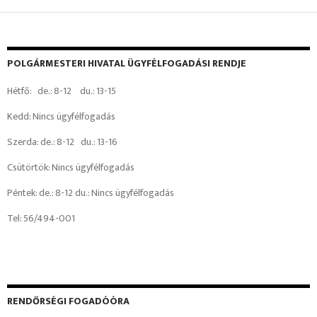
POLGÁRMESTERI HIVATAL ÜGYFÉLFOGADÁSI RENDJE
Hétfő: de.: 8-12 du.: 13-15
Kedd: Nincs ügyfélfogadás
Szerda: de.: 8-12 du.: 13-16
Csütörtök: Nincs ügyfélfogadás
Péntek: de.: 8-12 du.: Nincs ügyfélfogadás
Tel: 56/494-001
RENDŐRSÉGI FOGADÓÓRA