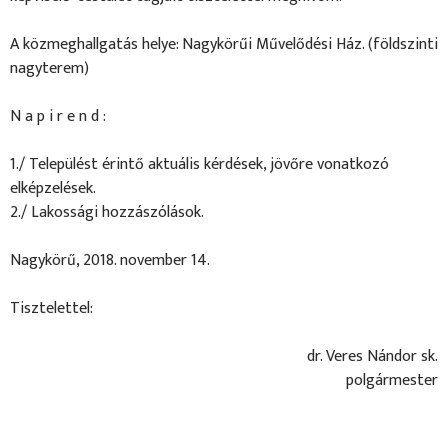
A közmeghallgatás helye: Nagykörűi Művelődési Ház. (földszinti
nagyterem)
N a p i r e n d :
1./ Települést érintő aktuális kérdések, jövőre vonatkozó
elképzelések.
2./ Lakossági hozzászólások.
Nagykörű, 2018. november 14.
Tisztelettel:
dr. Veres Nándor sk.
polgármester