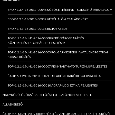
PÁLYÁZATOK
EFOP-1.3.4-16-2017-00048 KÖZÖS ÉRTÉKEINK – SOKSZÍNŰ TÁRSADALOM
EFOP-1.2.1-15-2016-00932 VÉDŐHÁLÓ A CSALÁDOKÉRT
EFOP-1.4.3-16-2017-00138 BIZTOS KEZDET
TOP-3.1.1-15-JN1-2016-00008 KERÉKPÁROSBARÁT ÉS
KÖZLEKEDÉSBIZTONSÁGI FEJLESZTÉSEK
TOP-3.2.1-15-JN1-2016-00003 POLGÁRMESTERI HIVATAL ENERGETIKAI
KORSZERŰSÍTÉSE
TOP-1.2.1-15-JN1-2016-00007 FENNTARTHATÓ TURIZMUSFEJLESZTÉS
ÉAOP-5.1.2/C-09-2010-0007 HULLADÉKLERAKÓ REKULTIVÁCIÓJA
TOP-1.1.3-15-JN1-2016-00010 AGRÁR-LOGISZTIKAI FEJLESZTÉS
NAGYKÖRŰI ÖRÖKSÉGKEZELŐ ÉS FEJLESZTŐ NONPROFIT KFT.
ÁLLÁSKERESŐ
ÉAOP -2.1.1/B/2F-2009-00012 “ÖKO ÉS VÍZITURIZMUS FEJLESZTÉSE A KÖZÉP-