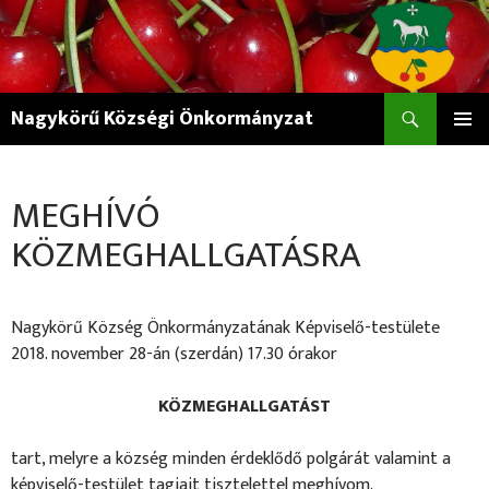
Keresés
Nagykörű Községi Önkormányzat
KILÉPÉS
ELSŐDL
A
MENÜ
TARTALOMBA
MEGHÍVÓ
KÖZMEGHALLGATÁSRA
Nagykörű Község Önkormányzatának Képviselő-testülete
2018. november 28-án (szerdán) 17.30 órakor
KÖZMEGHALLGATÁST
tart, melyre a község minden érdeklődő polgárát valamint a
képviselő-testület tagjait tisztelettel meghívom.