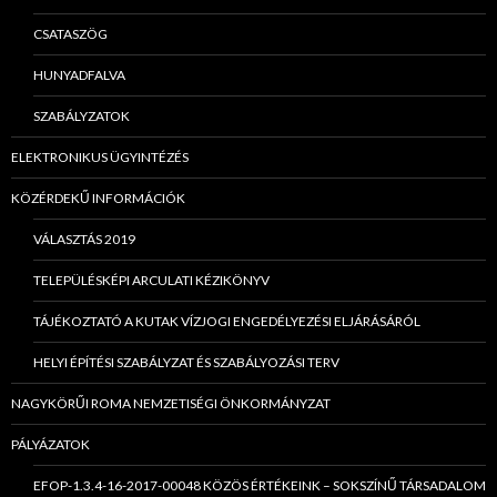
CSATASZÖG
HUNYADFALVA
SZABÁLYZATOK
ELEKTRONIKUS ÜGYINTÉZÉS
KÖZÉRDEKŰ INFORMÁCIÓK
VÁLASZTÁS 2019
TELEPÜLÉSKÉPI ARCULATI KÉZIKÖNYV
TÁJÉKOZTATÓ A KUTAK VÍZJOGI ENGEDÉLYEZÉSI ELJÁRÁSÁRÓL
HELYI ÉPÍTÉSI SZABÁLYZAT ÉS SZABÁLYOZÁSI TERV
NAGYKÖRŰI ROMA NEMZETISÉGI ÖNKORMÁNYZAT
PÁLYÁZATOK
EFOP-1.3.4-16-2017-00048 KÖZÖS ÉRTÉKEINK – SOKSZÍNŰ TÁRSADALOM