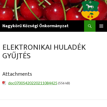
Keresés
Nagykörű Községi Önkormányzat
KILÉPÉS
ELSŐDL
A
MENÜ
TARTALOMBA
ELEKTRONIKAI HULADÉK
GYŰJTÉS
Attachments
doc07005420220211084425
(556 kB)