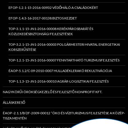
EFOP-1.2.1-15-2016-00932 VÉDŐHÁLÓ A CSALÁDOKÉRT
EFOP-1.4.3-16-2017-00138 BIZTOS KEZDET
TOP-3.1.1-15-JN1-2016-00008 KERÉKPÁROSBARÁT ÉS
KÖZLEKEDÉSBIZTONSÁGI FEJLESZTÉSEK
TOP-3.2.1-15-JN1-2016-00003 POLGÁRMESTERI HIVATAL ENERGETIKAI
KORSZERŰSÍTÉSE
TOP-1.2.1-15-JN1-2016-00007 FENNTARTHATÓ TURIZMUSFEJLESZTÉS
ÉAOP-5.1.2/C-09-2010-0007 HULLADÉKLERAKÓ REKULTIVÁCIÓJA
TOP-1.1.3-15-JN1-2016-00010 AGRÁR-LOGISZTIKAI FEJLESZTÉS
NAGYKÖRŰI ÖRÖKSÉGKEZELŐ ÉS FEJLESZTŐ NONPROFIT KFT.
ÁLLÁSKERESŐ
ÉAOP -2.1.1/B/2F-2009-00012 “ÖKO ÉS VÍZITURIZMUS FEJLESZTÉSE A KÖZÉP-
TISZA MENTÉN