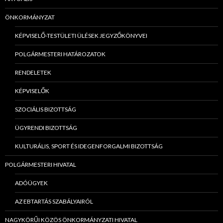
ÖNKORMÁNYZAT
KÉPVISELŐ-TESTÜLETI ÜLÉSEK JEGYZŐKÖNYVEI
POLGÁRMESTERI HATÁROZATOK
RENDELETEK
KÉPVISELŐK
SZOCIÁLIS BIZOTTSÁG
ÜGYRENDI BIZOTTSÁG
KULTURÁLIS, SPORT ÉS IDEGENFORGALMI BIZOTTSÁG
POLGÁRMESTERI HIVATAL
ADÓÜGYEK
AZ EBTARTÁS SZABÁLYAIRÓL
NAGYKÖRŰI KÖZÖS ÖNKORMÁNYZATI HIVATAL