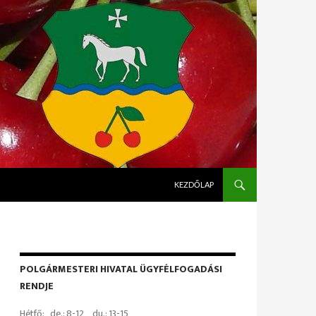
KILÉPÉS A TARTALOMBA
KEZDŐLAP
POLGÁRMESTERI HIVATAL ÜGYFÉLFOGADÁSI
RENDJE
Hétfő: de.: 8-12 du.: 13-15