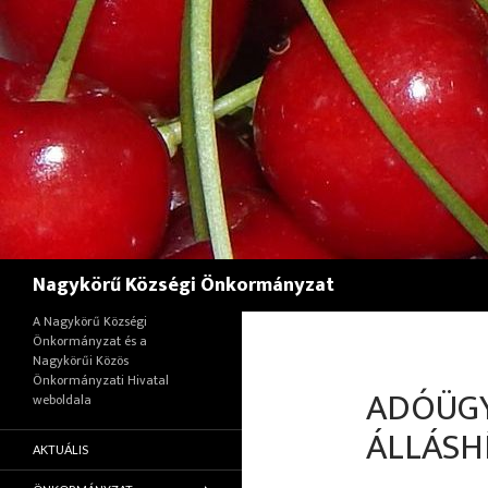
Keresés
Nagykörű Községi Önkormányzat
A Nagykörű Községi
Önkormányzat és a
Nagykörűi Közös
Önkormányzati Hivatal
ADÓÜGY
weboldala
ÁLLÁSH
AKTUÁLIS