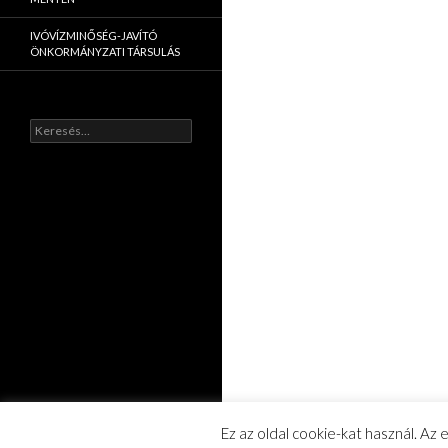
IVÓVÍZMINŐSÉG-JAVÍTÓ
ÖNKORMÁNYZATI TÁRSULÁS
K
e
r
e
s
é
s
:
Ez az oldal cookie-kat használ. Az