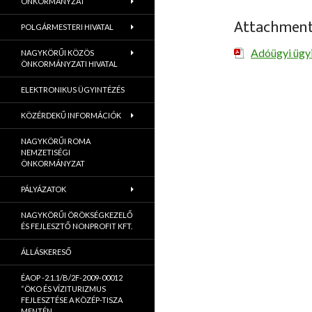
ÖNKORMÁNYZAT
Attachmen
POLGÁRMESTERI HIVATAL
Adóügyi ügyi
NAGYKÖRŰI KÖZÖS
ÖNKORMÁNYZATI HIVATAL
ELEKTRONIKUS ÜGYINTÉZÉS
KÖZÉRDEKŰ INFORMÁCIÓK
NAGYKÖRŰI ROMA
NEMZETISÉGI
ÖNKORMÁNYZAT
PÁLYÁZATOK
NAGYKÖRŰI ÖRÖKSÉGKEZELŐ
ÉS FEJLESZTŐ NONPROFIT KFT.
ÁLLÁSKERESŐ
ÉAOP -2.1.1/B/2F-2009-00012
“ÖKO ÉS VÍZITURIZMUS
FEJLESZTÉSE A KÖZÉP-TISZA
MENTÉN