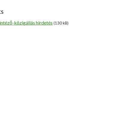
ts
ntéző-közigállás hirdetés
(130 kB)